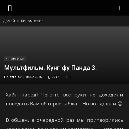
strelok
Домой
Киномнение
Киномнение
Мультфильм. Кунг-фу Панда 3.
По
strelok
-
04.02.2016
2937
0
Хайл народ! Чего-то все руки не доходили
поведать Вам об герое сабжа… Но вот дошли 😉
В общем, в очередной раз мы притворились
детишками, да и пошли посмотреть — что там