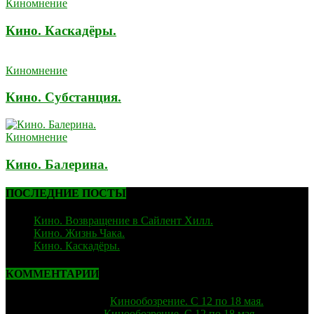
Киномнение
Кино. Каскадёры.
Киномнение
Кино. Субстанция.
Киномнение
Кино. Балерина.
ПОСЛЕДНИЕ ПОСТЫ
Кино. Возвращение в Сайлент Хилл.
06.02.2026
Кино. Жизнь Чака.
05.12.2025
Кино. Каскадёры.
29.06.2025
КОММЕНТАРИИ
strelok
к записи
Кинообозрение. С 12 по 18 мая.
Лиза
к записи
Кинообозрение. С 12 по 18 мая.