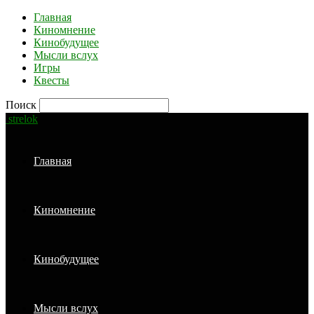
Главная
Киномнение
Кинобудущее
Мысли вслух
Игры
Квесты
Поиск
strelok
Главная
Киномнение
Кинобудущее
Мысли вслух