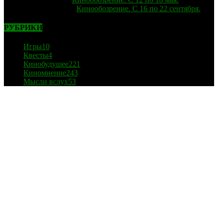
strelok
к записи
Кинообозрение. С 16 по 22 сентября.
РУБРИКИ
Игры
10
Квесты
4
Кинобудущее
221
Киномнение
243
Мысли вслух
53