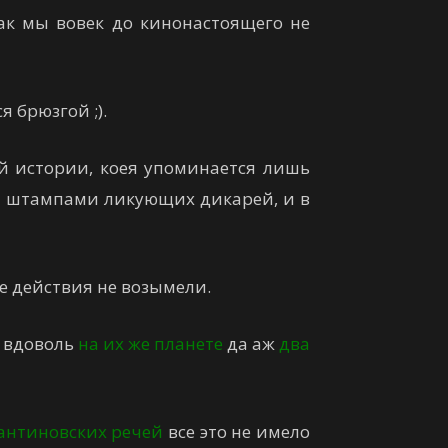
ак мы вовек до кинонастоящего не
 брюзгой ;).
й истории, коея упоминается лишь
а штампами ликующих дикарей, и в
е действия не возымели.
ь вдоволь
на их же планете
да аж
два
антиновских речей
все это не имело