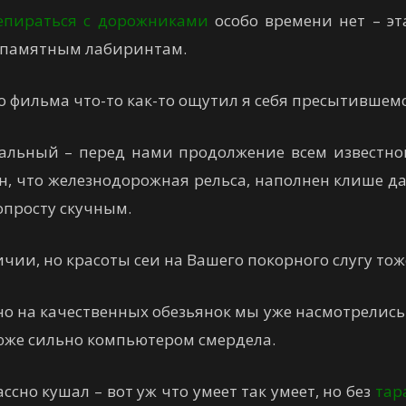
епираться с дорожниками
особо времени нет – эт
о памятным лабиринтам.
го фильма что-то как-то ощутил я себя пресытившемся
иальный – перед нами продолжение всем известно
н, что железнодорожная рельса, наполнен клише д
опросту скучным.
чии, но красоты сеи на Вашего покорного слугу тож
 но на качественных обезьянок мы уже насмотрелис
дюже сильно компьютером смердела.
ссно кушал – вот уж что умеет так умеет, но без
тар