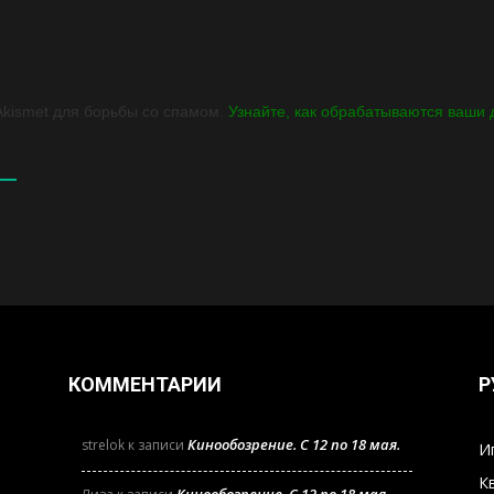
Akismet для борьбы со спамом.
Узнайте, как обрабатываются ваши
КОММЕНТАРИИ
Р
Кинообозрение. С 12 по 18 мая.
strelok
к записи
И
К