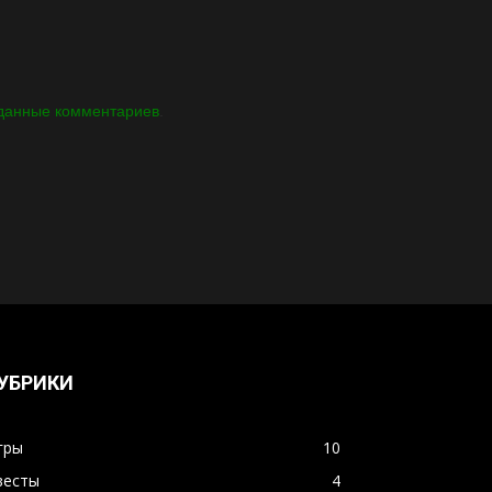
 данные комментариев
.
УБРИКИ
гры
10
весты
4