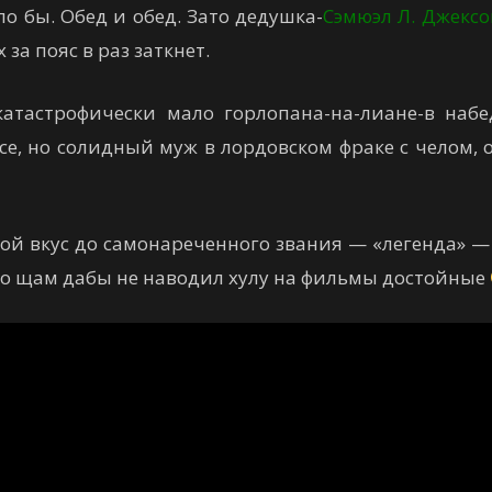
ло бы. Обед и обед. Зато дедушка-
Сэмюэл Л. Джексо
за пояс в раз заткнет.
катастрофически мало горлопана-на-лиане-в набед
все, но солидный муж в лордовском фраке с челом
й вкус до самонареченного звания — «легенда» — 
 по щам дабы не наводил хулу на фильмы достойные