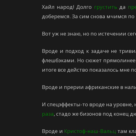
Хайл народ! Долго
грустить
да
пр
доберемся. За сим снова мчимся п
Вот уж не знаю, но по истечении се
Вроде и подход к задаче не трив
флешбэками. Но сюжет прямолинее
итоге все действо показалось мне п
Вроде и прерии африканские в нали
И спецэффекты-то вроде на уровне,
раза
, стадо же бизонов под конец 
Вроде и
Кристоф-наш-Вальц
там кла