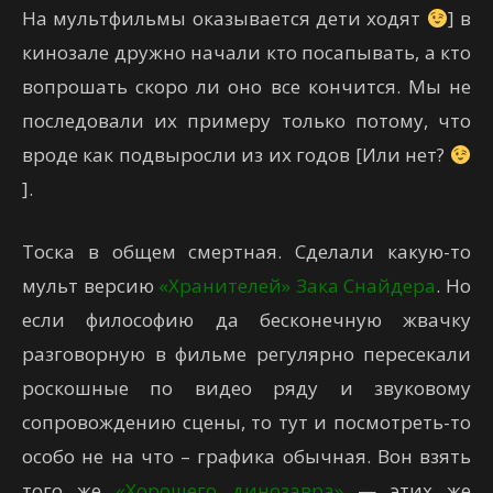
На мультфильмы оказывается дети ходят
] в
кинозале дружно начали кто посапывать, а кто
вопрошать скоро ли оно все кончится. Мы не
последовали их примеру только потому, что
вроде как подвыросли из их годов [Или нет?
].
Тоска в общем смертная. Сделали какую-то
мульт версию
«Хранителей»
Зака Снайдера
. Но
если философию да бесконечную жвачку
разговорную в фильме регулярно пересекали
роскошные по видео ряду и звуковому
сопровождению сцены, то тут и посмотреть-то
особо не на что – графика обычная. Вон взять
того же
«Хорошего динозавра»
— этих же