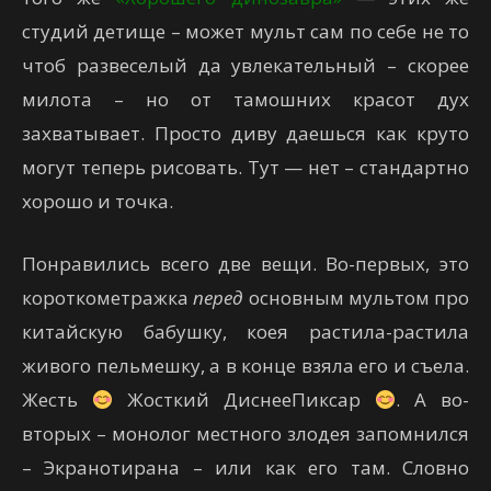
студий детище – может мульт сам по себе не то
чтоб развеселый да увлекательный – скорее
милота – но от тамошних красот дух
захватывает. Просто диву даешься как круто
могут теперь рисовать. Тут — нет – стандартно
хорошо и точка.
Понравились всего две вещи. Во-первых, это
короткометражка
перед
основным мультом про
китайскую бабушку, коея растила-растила
живого пельмешку, а в конце взяла его и съела.
Жесть
Жосткий ДиснееПиксар
. А во-
вторых – монолог местного злодея запомнился
– Экранотирана – или как его там. Словно