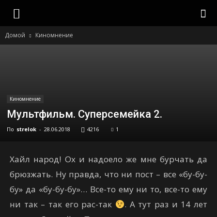
strelok
Домой
Киномнение
Киномнение
Мультфильм. Суперсемейка 2.
По
strelok
-
28.06.2018
4216
1
Хайл народ! Ох и надоело же мне бурчать да
брюзжать. Ну правда, что ни пост – все «бу-бу-
бу» да «бу-бу-бу»… Все-то ему ни то, все-то ему
ни так – так его рас-так
. А тут раз и 14 лет