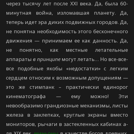
через тысячу лет после XXI века. Да, была 60-
минутная война, изломавшая планету. Да,
теперь идет эра диких подвижных городов. Да,
не понятна необходимость этого бесконечного
движения — принимаем ее как данность. Да,
не понятно, как местные летательные
аппараты
в принципе
могут летать… Но все-все-
все подобные якобы «недостатки» с легким
сердцем относим к возможным допущениям —
это же стимпанк – практически единорог
кинематографа — ему можно! Эти
невообразимо грандиозные механизмы, листы
железа в заклепках, круглые экраны вместо
мониторов, рычаги в застекленных кабинах а-
ля XIX век,
миньоны
в качестве богов древних,