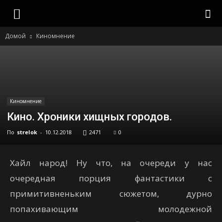
strelok
Домой
Киномнение
Киномнение
Кино. Хроники хищных городов.
По
strelok
-
10.12.2018
2471
0
Хайл народ! Ну что, на очереди у нас
очередная порция фантастики с
примитивненьким сюжетом, дурно
попахивающим молодежной