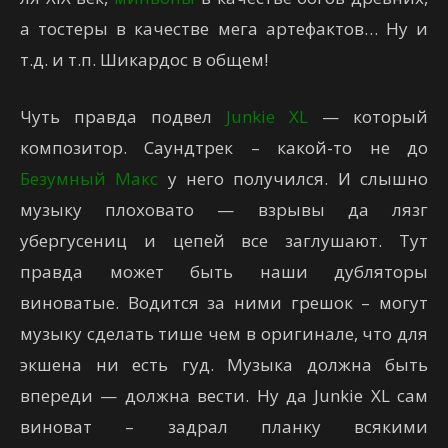
а тостеры в качестве мега артефактов… Ну и
т.д. и т.п. Шикардос в общем!
Чуть правда подвел
Junkie XL
— который
композитор. Саундтрек – какой-то не до
Безумный Макс
у него получился. И слышно
музыку плоховато — взрывы да лязг
убергусениц и цепей все заглушают. Тут
правда может быть наши дубляторы
виноватые. Водится за ними грешок – могут
музыку сделать тише чем в оригинале, что для
экшена ни есть гуд. Музыка должна быть
впереди — должна вести. Ну да Junkie XL сам
виноват – задрал планку всякими