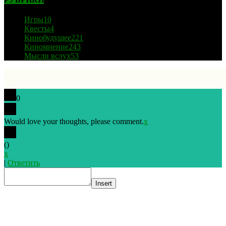
Игры
10
Квесты
4
Кинобудущее
221
Киномнение
243
Мысли вслух
53
0
Would love your thoughts, please comment.
x
(
)
x
|
Ответить
Insert