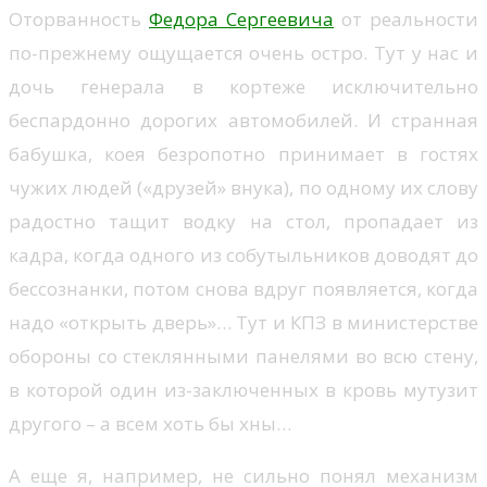
Оторванность
Федора Сергеевича
от реальности
по-прежнему ощущается очень остро. Тут у нас и
дочь генерала в кортеже исключительно
беспардонно дорогих автомобилей. И странная
бабушка, коея безропотно принимает в гостях
чужих людей («друзей» внука), по одному их слову
радостно тащит водку на стол, пропадает из
кадра, когда одного из собутыльников доводят до
бессознанки, потом снова вдруг появляется, когда
надо «открыть дверь»… Тут и КПЗ в министерстве
обороны со стеклянными панелями во всю стену,
в которой один из-заключенных в кровь мутузит
другого – а всем хоть бы хны…
А еще я, например, не сильно понял механизм