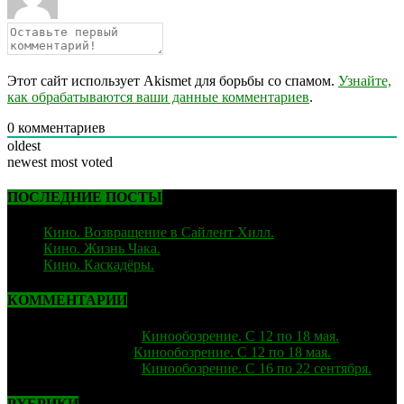
Этот сайт использует Akismet для борьбы со спамом.
Узнайте,
как обрабатываются ваши данные комментариев
.
0
комментариев
oldest
newest
most voted
ПОСЛЕДНИЕ ПОСТЫ
Кино. Возвращение в Сайлент Хилл.
06.02.2026
Кино. Жизнь Чака.
05.12.2025
Кино. Каскадёры.
29.06.2025
КОММЕНТАРИИ
strelok
к записи
Кинообозрение. С 12 по 18 мая.
Лиза
к записи
Кинообозрение. С 12 по 18 мая.
strelok
к записи
Кинообозрение. С 16 по 22 сентября.
РУБРИКИ