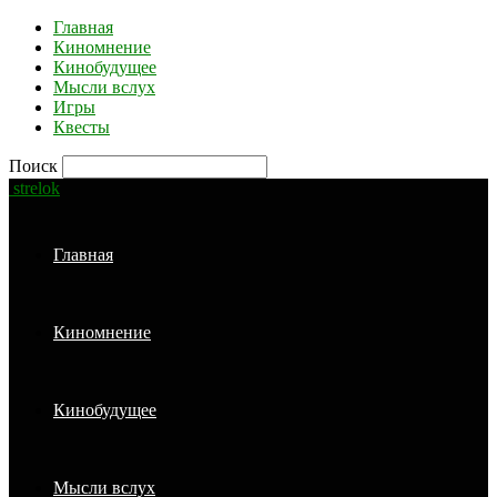
Главная
Киномнение
Кинобудущее
Мысли вслух
Игры
Квесты
Поиск
strelok
Главная
Киномнение
Кинобудущее
Мысли вслух