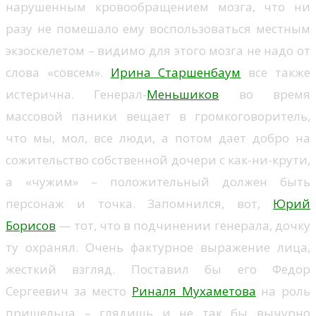
нарушенным кровообращением мозга, что ни
разу не помешало ему воспользоваться местным
экзоскелетом – видимо для этого мозга не надо от
слова «совсем».
Ирина Старшенбаум
все также
истерична. Генерал-
Меньшиков
во время
массовой паники вещает в громкоговоритель,
что мы, мол, все люди, а потом дает добро на
сожительство собственной дочери с как-ни-крути,
а «чужим» – положительный должен быть
персонаж и точка. Запомнился, вот,
Юрий
Борисов
— тот, что в подчинении генерала, дочку
ту охранял. Очень фактурное выражение лица,
жесткий взгляд. Поставил бы его Федор
Сергеевич за место
Риналя Мухаметова
на роль
пришельца – глядишь и не так бы вычурно