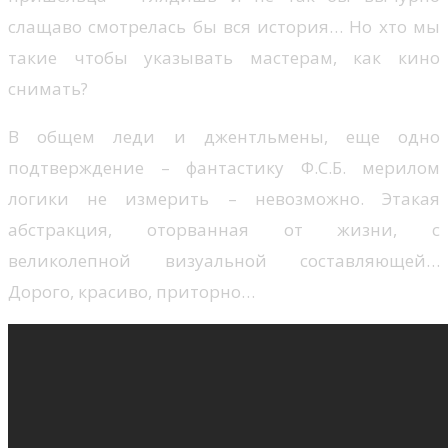
слащаво смотрелась бы вся история… Но хто мы
такие чтобы указывать мастерам, как кино
снимать?
В общем леди и джентльмены, еще одно
подтверждение – фантастику Ф.С.Б. мерилом
логики не измерить – невозможно. Этакая
абстракция, оторванная от жизни, с
великолепной визуальной составляющей…
Дорого, красиво, приторно…