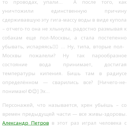
то проводах, упали… А после того, как
уничтожили единственную причину
сдерживавшую эту гига-массу воды в виде купола
– отчего-то она не хлынула, радостно размывая к
собакам еще пол-Москвы, а стала постепенно
убывать, испаряясь🤷‍♂️… Ну, типа, вторые пол-
Москвы пожалели? Ну так парообразное
состояние вода принимает, достигая
температуры кипения. Бишь там в радиусе
определённом — сварились все? [Ничего-не-
понимаю! ©😉] Эх…
Персонажей, что называется, хрен убьёшь – со
времен предыдущей части — все живы-здоровы.
Александр Петров
в этот раз играл человека с