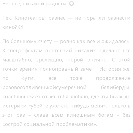
Вернее, никакой радости. ☹
Тек. Кинотеатры разнес — не пора ли разнести
кино? 😉
По большому счету — ровно как все и ожидалось.
К спецэффектам претензий никаких. Сделано все
масштабно, зрелищно, порой эпично. С этой
точки зрения полноправный зачет. История же,
по сути, все тоже продолжение
розовосопливенькойсумеречной белиберды,
колеблющейся от «я тебя люблю, где ты был» до
истерики «убейте уже кто-нибудь меня». Только в
этот раз – слава всем киношным богам – без
«острой социальной проблематики».