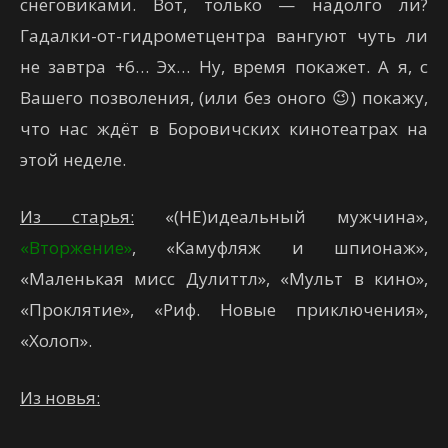
снеговиками. Вот, только — надолго ли?
Гадалки-от-гидрометцентра вангуют чуть ли
не завтра +6… Эх… Ну, время покажет. А я, с
Вашего позволения, (или без оного 😉) покажу,
что нас ждёт в Боровичских кинотеатрах на
этой неделе.
Из старья:
«(НЕ)идеальный мужчина»,
«Вторжение»
, «Камуфляж и шпионаж»,
«Маленькая мисс Дулиттл», «Мульт в кино»,
«Проклятие», «Риф. Новые приключения»,
«Холоп».
Из новья: