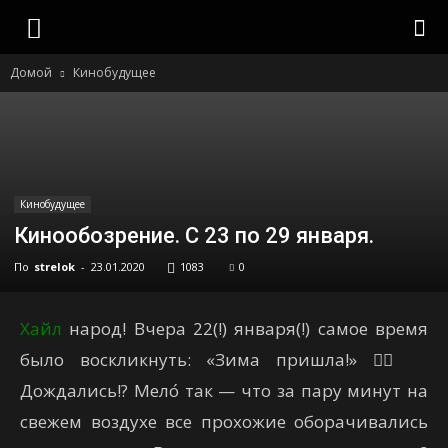
strelok
Домой
Кинобудущее
Кинобудущее
Кинообозрение. С 23 по 29 января.
По
strelok
-
23.01.2020
1083
0
Хайл
народ! Вчера 22(!) января(!) самое время
было воскликнуть: «Зима пришла!» 🤦‍♂️
Дождались!? Мело́ так — что за пару минут на
свежем воздухе все прохожие оборачивались