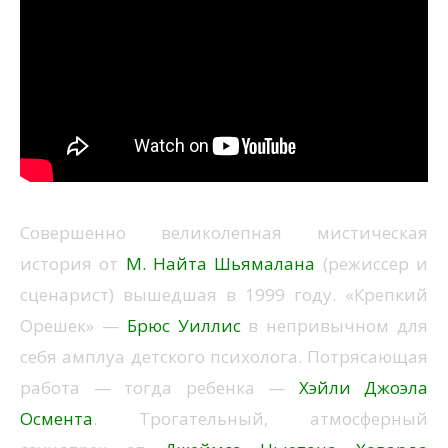
Совершенно великолепная мистическая
история от
М. Найта Шьямалана
(режиссер и
сценарист) вышедшая в 1999 году. «Крепкий
Орешек» —
Брюс Уиллис
в непривычном для
себя амплуа детского психолога. Потрясающая
работа — тогда ребенка —
Хэйли Джоэла
Осмента
. Трогательный, атмосферный