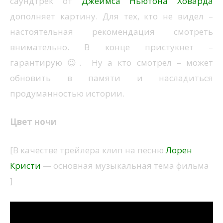
саундтрек от
Джеймса Ньютона Ховарда
дополняет картину. Для тех, кто не видел –
настоятельная рекомендация смотреть
внимательно. В конце пристукнет –
гарантирую 😉. Ну а кто смотрел – может
обновить в памяти и насладиться
продуманностью истории.
Цвет ночи
[В качестве трейлера клип на песню
Лорен
Кристи
— основная музыкальная тема фильма
]