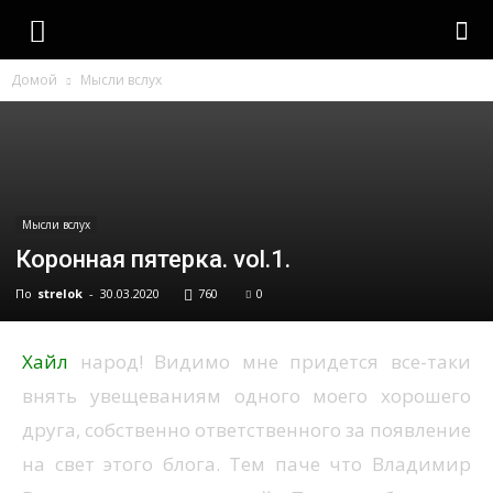
strelok
Домой
Мысли вслух
Мысли вслух
Коронная пятерка. vol.1.
По
strelok
-
30.03.2020
760
0
Хайл
народ! Видимо мне придется все-таки
внять увещеваниям одного моего хорошего
друга, собственно ответственного за появление
на свет этого блога. Тем паче что Владимир