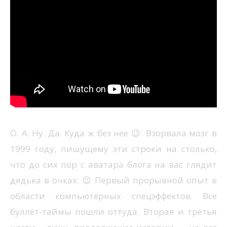
О. А. Ну. Да. Куда ж без нее 😉. Взорвала мозг в
1999 году, пишущему эти строки на столько,
что до сих пор с аватара блога на вас глядит
дядька в очках. 😉 Первый прорывной опыт в
области компьютерных спецэффектов. Все
буллет-таймы пошли оттуда. Вторая и третья