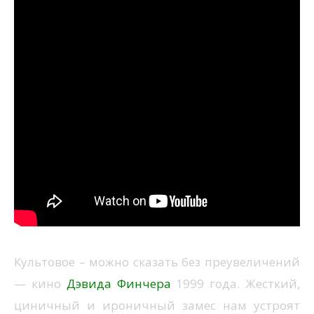
Культовое – можно сказать без преувеличений
— кино
Дэвида Финчера
1999 года. Жесткий,
циничный и ироничный замес нам устроят