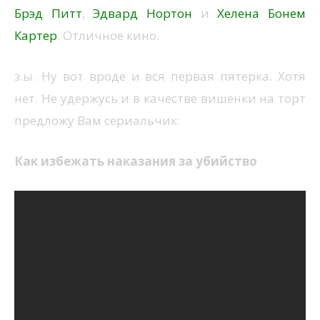
Брэд Питт
,
Эдвард Нортон
и
Хелена Бонем
Картер
. Отличное кино.
з.ы. Ну вот вроде и вся первая пятерка. Хотя
нет. Не удержусь и в качестве вишенки на торт
предложу Вам сериальчик:
Как избежать наказания за убийство