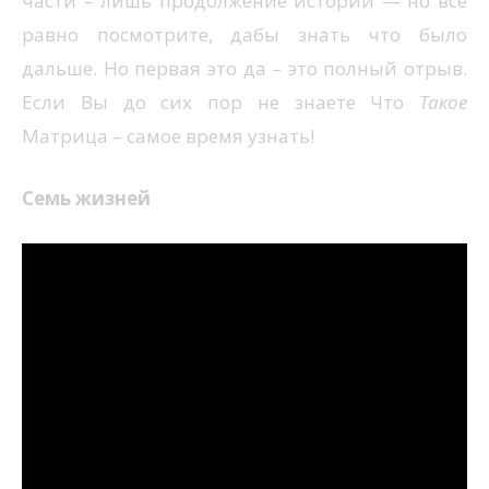
части – лишь продолжение истории — но все
равно посмотрите, дабы знать что было
дальше. Но первая это да – это полный отрыв.
Если Вы до сих пор не знаете Что
Такое
Матрица – самое время узнать!
Семь жизней