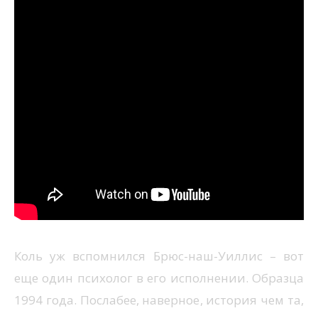
Коль уж вспомнился Брюс-наш-Уиллис – вот
еще один психолог в его исполнении. Образца
1994 года. Послабее, наверное, история чем та,