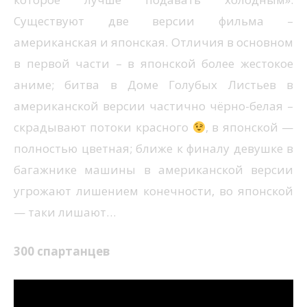
Существуют две версии фильма –
американская и японская. Отличия в основном
в первой части – в японской более жестокое
аниме; битва в Доме Голубых Листьев в
американской версии частично чёрно-белая –
скрадывают потоки красного
, в японской —
полностью цветная; ближе к финалу девушке в
багажнике машины в американской версии
угрожают лишением конечности, во японской
— таки лишают…
300 спартанцев