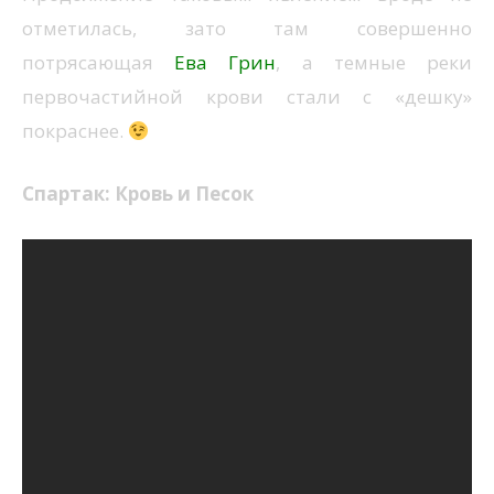
отметилась, зато там совершенно
потрясающая
Ева Грин
, а темные реки
первочастийной крови стали с «дешку»
покраснее.
Спартак: Кровь и Песок