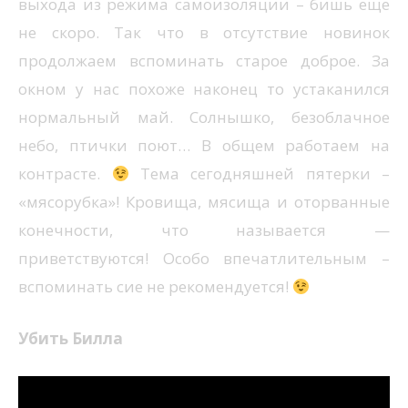
выхода из режима самоизоляции – бишь еще
не скоро. Так что в отсутствие новинок
продолжаем вспоминать старое доброе. За
окном у нас похоже наконец то устаканился
нормальный май. Солнышко, безоблачное
небо, птички поют… В общем работаем на
контрасте.
Тема сегодняшней пятерки –
«мясорубка»! Кровища, мясища и оторванные
конечности, что называется —
приветствуются! Особо впечатлительным –
вспоминать сие не рекомендуется!
Убить Билла