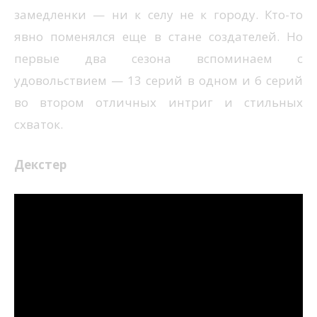
замедленки — ни к селу не к городу. Кто-то
явно поменялся еще в стане создателей. Но
первые два сезона вспоминаем с
удовольствием — 13 серий в одном и 6 серий
во втором отличных интриг и стильных
схваток.
Декстер