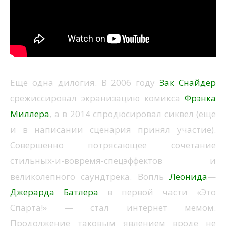
Еще одна дилогия. В 2006 году
Зак Снайдер
срежиссировал экранизацию комикса
Фрэнка
Миллера
, а в 2014 спродюсировал сиквел (еще
и в написании сценария принял участие).
Совершенно потрясающее сочетание
стильных-и-вовремя-спецэффектов и
великолепного саундтрека. Вопль
Леонида
—
Джерарда Батлера
в первой части «Это
Спарта!» — стал интернет мемом.
Продолжение таковым явлением вроде не