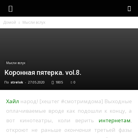
strelok
Домой
Мысли вслух
Мысли вслух
Коронная пятерка. vol.8.
По
strelok
-
27.05.2020
1805
0
Хайл
народ! [хештег #смотримдома] Выходные
оплачиваемые вроде как подошли к концу, а
вот кинотеатры, коли верить
интернетам
,
откроют не раньше
окончания
третьей фазы