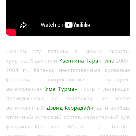
Начнем эту пятерку с, можно сказать,
культовой дилогии
Квентина Тарантино
2003-
2004 гг. Катаны, неестественные кровавые
фонтаны, потрясающий саундтрек,
великолепная
Ума Турман
пусть и летающая
периодически на канатиках, не менее
великолепный
Дэвид Керрадайн
, да и вообще
отличный актерский состав, характерный для
фильмов Квентина. «Месть – это блюдо,
которое лучше подавать холодным».