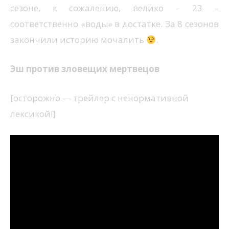
сезоне, к сожалению, велико – 23 –
соответственно «воды» в достатке. За 8 сезонов
закончили историю мочалить
.
Эш против зловещих мертвецов
[осторожно — трейлер с ненормативной
лексикой!]