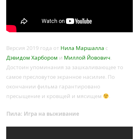
Версия 2019 года от
Нила Маршалла
с
Дэвидом Харбором
и
Миллой Йовович
.
Достоин упоминания за зашкаливающее то
самое пресловутое экранное насилие. По
окончании фильма гарантировано
пресыщение и кровщей и мясищем
.
Пила: Игра на выживание