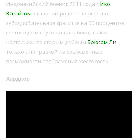
Индонезийский боевик 2011 года с
Ико
Ювайсом
в главной роли. Совершенно
зубодробительное зрелище на 90 процентов
состоящее из рукопашных боев, этакая
ностальжи по старым добрым
Брюсам Ли
только с поправкой на современные
возможности отображения жестокости.
Хардкор