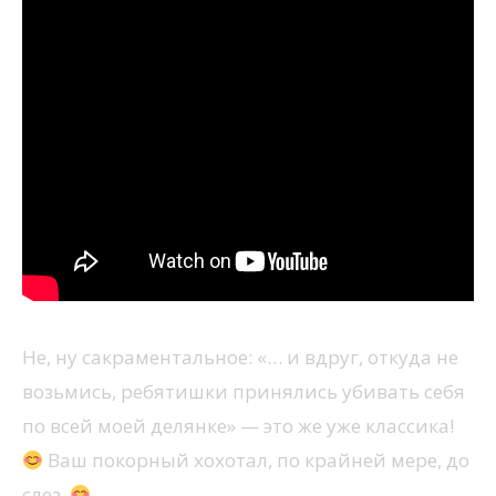
Не, ну сакраментальное: «… и вдруг, откуда не
возьмись, ребятишки принялись убивать себя
по всей моей делянке» — это же уже классика!
Ваш покорный хохотал, по крайней мере, до
слез.