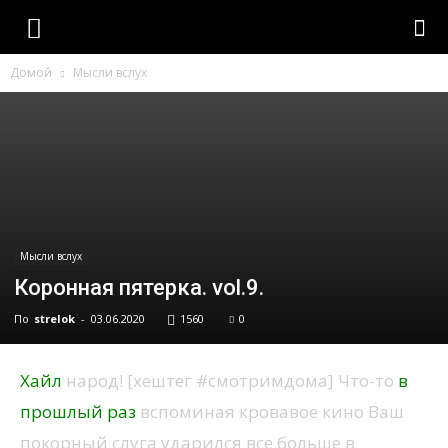
strelok
Домой
Мысли вслух
Мысли вслух
Коронная пятерка. vol.9.
По
strelok
-
03.06.2020
1560
0
Хайл
народ! [хештег #смотримдома] Что-то
в
прошлый раз
вспоминая кровавое кино Ваш
покорный слуга ударился все больше в