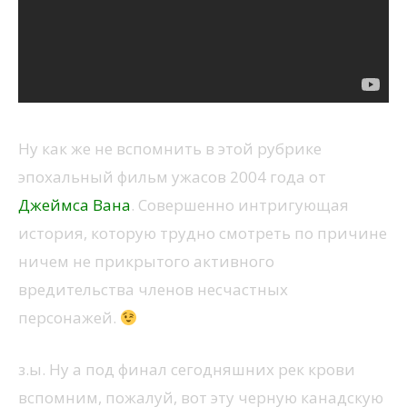
Ну как же не вспомнить в этой рубрике
эпохальный фильм ужасов 2004 года от
Джеймса Вана
. Совершенно интригующая
история, которую трудно смотреть по причине
ничем не прикрытого активного
вредительства членов несчастных
персонажей.
з.ы. Ну а под финал сегодняшних рек крови
вспомним, пожалуй, вот эту черную канадскую