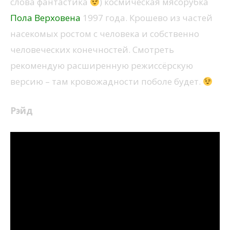
слова фантастика
) космическая мясорубка
Пола Верховена
1997 года. Крошево из частей
насекомых ростом с человека и собственно
человеческих конечностей. Смотреть
рекомендую расширенную режиссёрскую
версию – там кровожадности поболе будет.
Рэйд