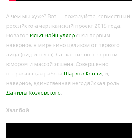
А чем мы хуже? Вот — пожалуйста, совместный
российско-американский проект 2015 года.
Новатор
Илья Найшуллер
снял первым,
наверное, в мире кино целиком от первого
лица (вид из глаз). Саркастично, с черным
юмором и массой экшена. Совершенно
потрясающая работа
Шарлто Копли
, и,
наверное, единственная негодяйская роль
Данилы Козловского
.
Хэллбой