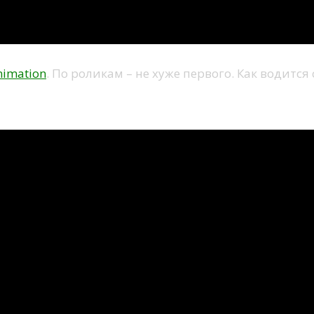
imation
. По роликам – не хуже первого. Как водится