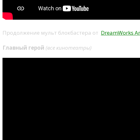
Продолжение мульт блокбастера от
DreamWorks An
Главный герой
(все
кинотеатры)