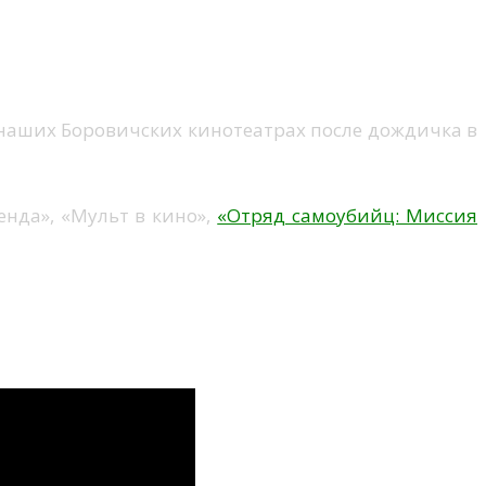
 наших Боровичских кинотеатрах после дождичка в
енда», «Мульт в кино»,
«Отряд самоубийц: Миссия