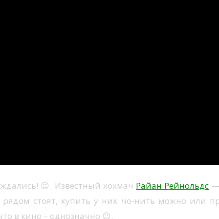
ождались! 😉. Известный хохмач
Райан Рейнольдс
— 
 рядом стоят, купить у них чо-нить можно или про
то в кино – однозначно 😉.