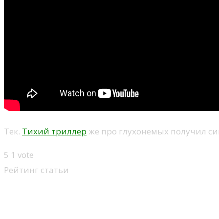
Тек.
Тихий триллер
же про глухонемых получил сикв
5
1
vote
Рейтинг статьи