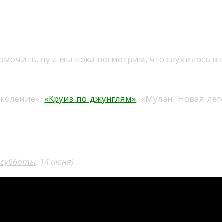
мочить, ну а мы пока посмотрим, что случилось в
околение»,
«Круиз по джунглям»
, «Мулан. Новая лег
 субботы
, 14 июня)