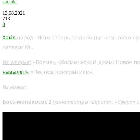
strelok
-
13.08.2021
713
0
Хайл
народ! Лето теперь решило нас немножко про
четверг 😉…
Из старья:
«Время», «Космический джем: Новое п
навылет»
, «Пёс под прикрытием».
Из новья:
Босс-молокосос 2
(
кинотеатры «Европа», «Сфера»
с