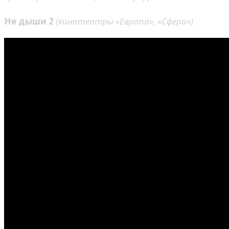
Не дыши 2
(
кинотеатры «Европа», «Сфера»)