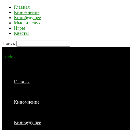
Главная
Киномнение
Кинобудущее
Мысли вслух
Игры
Квесты
Поиск
strelok
Главная
Киномнение
Кинобудущее