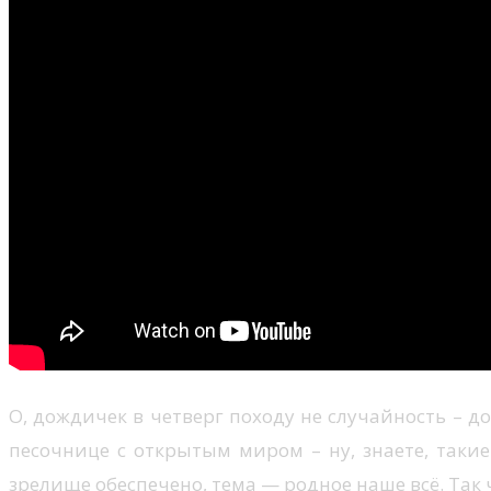
О, дождичек в четверг походу не случайность – д
песочнице с открытым миром – ну, знаете, такие
зрелище обеспечено, тема — родное наше всё. Так ч