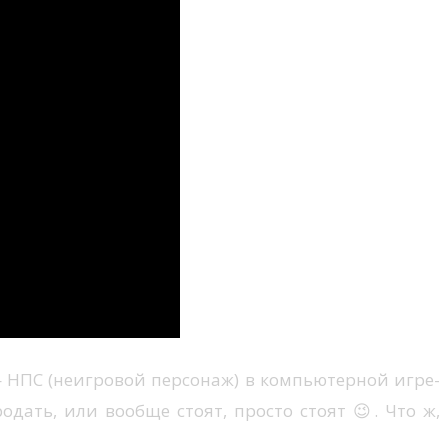
НПС (неигровой персонаж) в компьютерной игре-
дать, или вообще стоят, просто стоят 😉. Что ж,