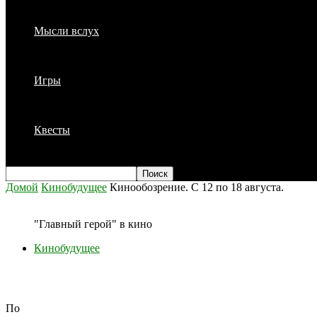
Мысли вслух
Игры
Квесты
Домой
Кинобудущее
Кинообозрение. С 12 по 18 августа.
"Главный герой" в кино
Кинобудущее
Кинообозрение. С 12 по 18 августа.
По