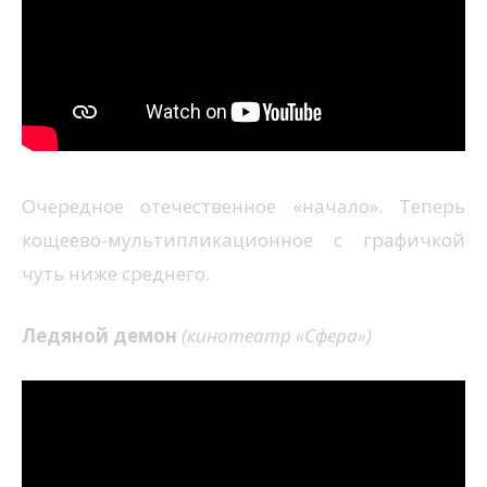
Очередное отечественное «начало». Теперь
кощеево-мультипликационное с графичкой
чуть ниже среднего.
Ледяной демон
(кинотеатр «Сфера»
)