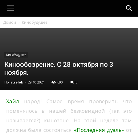
strelok
Домой
Кинобудущее
Кинобудущее
Кинообозрение. С 28 октября по 3
ноября.
По
strelok
-
29.10.2021
690
0
Хайл
народ! Самое время проверить что
поменялось в нашей безковидной (так это
называется?) кинозоне. На этой неделе там
должна была состояться
«Последняя дуэль»
от