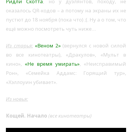
Ридли Скотта
, но у дуэлянтов, походу, не
оказалось QR-кодов – а потому на экраны их не
пустют до 18 ноября (пока что) ;(. Ну а о том, что
ещё можно посмотреть чуть ниже…
Из старья:
«Веном 2»
(вернулся с новой силой
во все кинотеатры), «Дракулов», «Мульт в
кино»,
«Не время умирать»
, «Неисправимый
Рон», «Семейка Аддамс: Горящий тур»,
«Хэллоуин убивает».
Из новья:
Кощей. Начало
(все кинотеатры
)