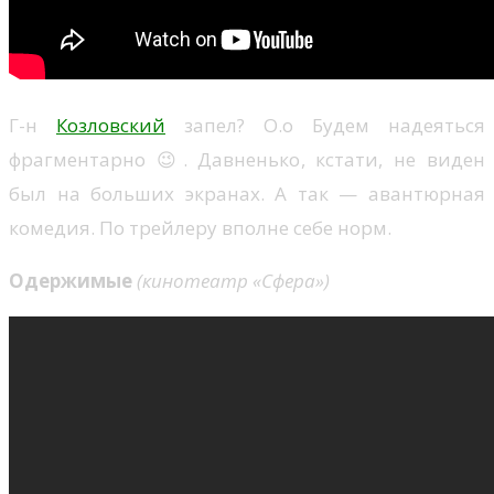
Г-н
Козловский
запел? О.о Будем надеяться
фрагментарно 😉. Давненько, кстати, не виден
был на больших экранах. А так — авантюрная
комедия. По трейлеру вполне себе норм.
Одержимые
(кинотеатр «Сфера»)