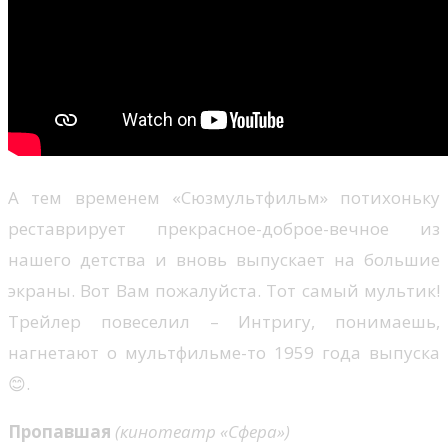
А тем временем «Сюзмультфильм» потихоньку
реставрирует прекрасное-доброе-вечное из
нашего детства и вновь выпускает на большие
экраны. Вот Вам пожалуйста. Тот самый мультик!
Трейлер повеселил – Интригу, понимаешь,
нагнетают о мультфильме-то 1959 года выпуска
😊.
Пропавшая
(кинотеатр «Сфера»)