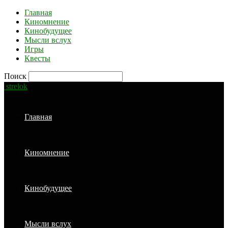
Главная
Киномнение
Кинобудущее
Мысли вслух
Игры
Квесты
Поиск
strelok
Главная
Киномнение
Кинобудущее
Мысли вслух