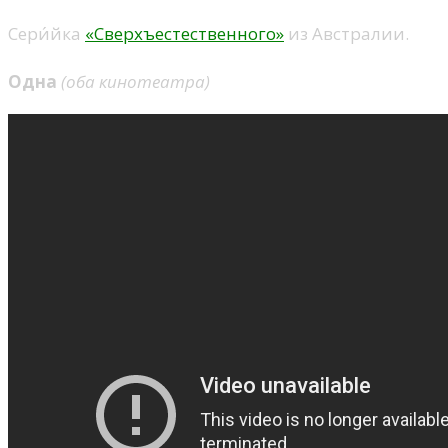
Сери́йка
«Сверхъестественного»
из Австралии.
Одна
(оба кинотеатра)