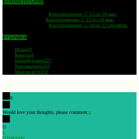
КОММЕНТАРИИ
strelok
к записи
Кинообозрение. С 12 по 18 мая.
Лиза
к записи
Кинообозрение. С 12 по 18 мая.
strelok
к записи
Кинообозрение. С 16 по 22 сентября.
РУБРИКИ
Игры
10
Квесты
4
Кинобудущее
221
Киномнение
243
Мысли вслух
53
0
Would love your thoughts, please comment.
x
(
)
x
|
Ответить