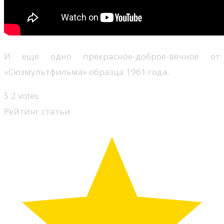
И ещё одно прекрасное-доброе-вечное от
«Сюзмультфильма» образца 1961 года.
5
2
votes
Рейтинг статьи