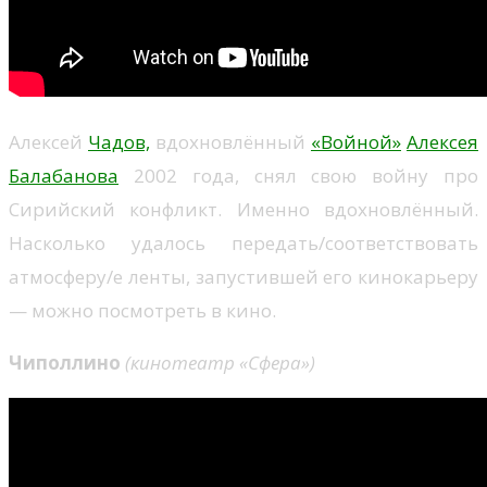
Алексей
Чадов,
вдохновлённый
«Войной»
Алексея
Балабанова
2002 года, снял свою войну про
Сирийский конфликт. Именно вдохновлённый.
Насколько удалось передать/соответствовать
атмосферу/е ленты, запустившей его кинокарьеру
— можно посмотреть в кино.
Чиполлино
(кинотеатр «Сфера»)