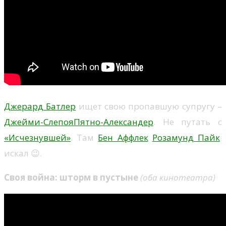
Джерард Батлер
ищет свою пропавшую супругу –
Джейми-СлепояПятно-Александер
. Не путать с
«Исчезнувшей»
. Там
Бен Аффлек
Розамунд Пайк
искал 😉.
Своя война: шторм в пустыне
(оба кинотеатра)