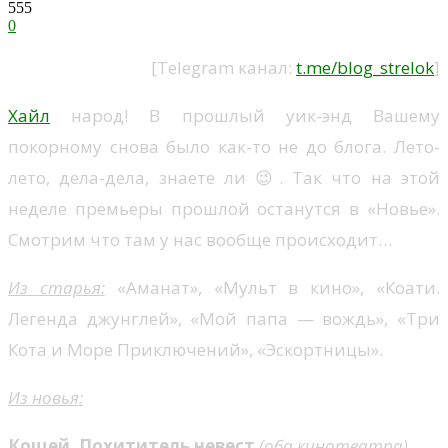
555
0
[Telegram канал:
t.me/blog_strelok
]
Хайл
народ! В прошлый уик-энд Вашему
покорному снова было как-то не до блога. Лето-
лето, дела-дела, знаете ли 😉. Так что на этой
неделе премьеры прошлой останутся в «Новье».
Смотрим что там у нас вообще происходит…
Из старья:
«Аманат», «Мульт в кино», «Коати.
Легенда джунглей», «Мой папа — вождь», «Три
Кота и Море Приключений», «Эскортницы».
Из новья:
Кощей. Похититель невест
(оба кинотеатра)