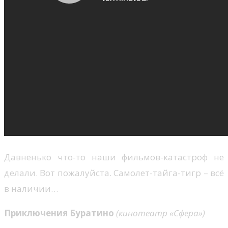
Давненько что-то наши фильмов-катастроф не
делали. Вот пожалуйста. Самолет-тайга-тигр – всё
в наличии…
Приключения Буратино
(кинотеатр «Сфера»)