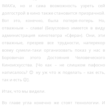
IMAX’a, но и сама возможность узреть сей
долгострой в кино также становится призрачной.
Вот это, конечно, была потеря-потерь. Но,
отважным – слава! (Безусловно имеется в виду
администрация кинотеатра «Сфера»). Они, эти
отважные, презрев все трудности, наперекор
всему сумели-таки организовать показ у нас в
Боровичах этого Достояния Человеческого
Киноискусства. [Чо как – не слишком пафосно
написалось? 😊 ну уж что ж поделать – как есть,
так и есть 😉].
Итак, что мы видели.
Во главе угла конечно же стоят технологии. И