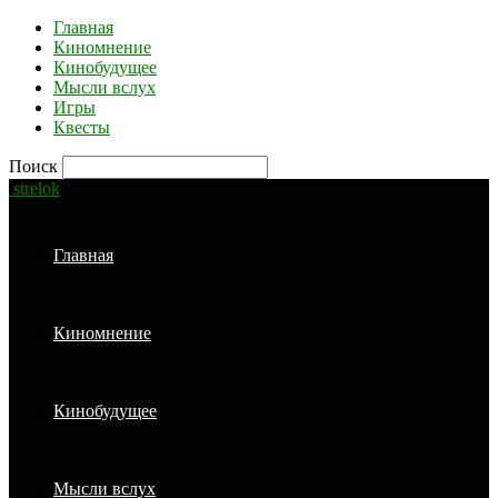
Главная
Киномнение
Кинобудущее
Мысли вслух
Игры
Квесты
Поиск
strelok
Главная
Киномнение
Кинобудущее
Мысли вслух