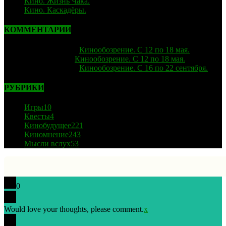
Кино. Жизнь Чака.
05.12.2025
Кино. Каскадёры.
29.06.2025
КОММЕНТАРИИ
strelok
к записи
Кинообозрение. С 12 по 18 мая.
Лиза
к записи
Кинообозрение. С 12 по 18 мая.
strelok
к записи
Кинообозрение. С 16 по 22 сентября.
РУБРИКИ
Игры
10
Квесты
4
Кинобудущее
221
Киномнение
243
Мысли вслух
53
0
Would love your thoughts, please comment.
x