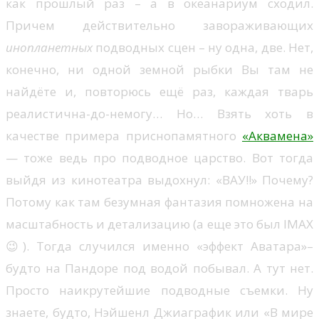
как прошлый раз – а в океанариум сходил.
Причем действительно завораживающих
инопланетных
подводных сцен – ну одна, две. Нет,
конечно, ни одной земной рыбки Вы там не
найдёте и, повторюсь ещё раз, каждая тварь
реалистична-до-немогу… Но… Взять хоть в
качестве примера приснопамятного
«Аквамена»
— тоже ведь про подводное царство. Вот тогда
выйдя из кинотеатра выдохнул: «ВАУ!!» Почему?
Потому как там безумная фантазия помножена на
масштабность и детализацию (а еще это был IMAX
😉). Тогда случился именно «эффект Аватара»–
будто на Пандоре под водой побывал. А тут нет.
Просто наикрутейшие подводные съемки. Ну
знаете, будто, Нэйшенл Джиаграфик или «В мире