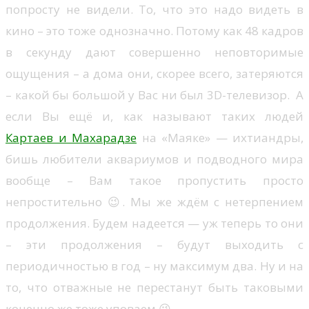
попросту не видели. То, что это надо видеть в
кино – это тоже однозначно. Потому как 48 кадров
в секунду дают совершенно неповторимые
ощущения – а дома они, скорее всего, затеряются
– какой бы большой у Вас ни был 3D-телевизор. А
если Вы ещё и, как называют таких людей
Картаев и Махарадзе
на «Маяке» — ихтиандры,
бишь любители аквариумов и подводного мира
вообще – Вам такое пропустить просто
непростительно 😉. Мы же ждём с нетерпением
продолжения. Будем надеется — уж теперь то они
– эти продолжения – будут выходить с
периодичностью в год – ну максимум два. Ну и на
то, что отважные не перестанут быть таковыми
конечно же тоже уповаем 😉.