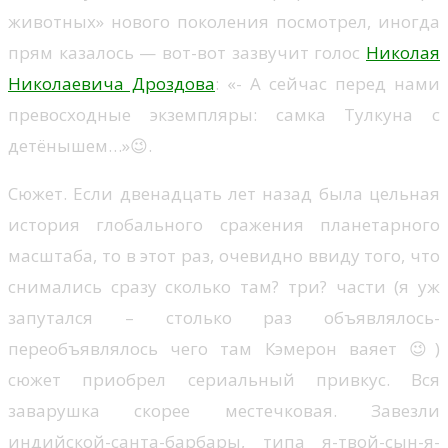
животных» нового поколения посмотрел, иногда
прям казалось — вот-вот зазвучит голос
Николая
Николаевича Дроздова
: «- А сейчас перед нами
превосходные экземпляры: самка Тулкуна с
детёнышем…»😉.
Сюжет. Если двенадцать лет назад была цельная
история глобального сражения планетарного
масштаба, то в этот раз, очевидно ввиду того, что
снимались сразу сколько там? три? части (я уж
запутался – столько раз объявлялось-
переобъявлялось чего там Кэмерон ваяет 😉)
сюжет приобрел сериальный привкус. Вся
заварушка скорее местечковая. Завезли
индийской-санта-барбары, типа я-твой-сын-я-