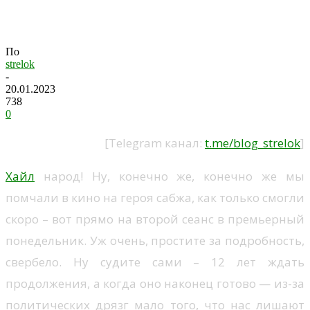
Кино. Аватар: Путь воды.
По
strelok
-
20.01.2023
738
0
[Telegram канал:
t.me/blog_strelok
]
Хайл
народ! Ну, конечно же, конечно же мы
помчали в кино на героя сабжа, как только смогли
скоро – вот прямо на второй сеанс в премьерный
понедельник. Уж очень, простите за подробность,
свербело. Ну судите сами – 12 лет ждать
продолжения, а когда оно наконец готово — из-за
политических дрязг мало того, что нас лишают