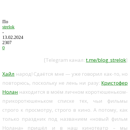
Кино. Оппенгеймер.
По
strelok
-
13.02.2024
2307
0
[Telegram канал:
t.me/blog_strelok
]
Хайл
народ! Сдаётся мне — уже говорил как-то, но
повторюсь, поскольку не лень ни разу:
Кристофер
Нолан
находится в моём личном коротюшеньком-
прикоротюшеньком списке тех, чьи фильмы
строго к просмотру, строго в кино. А потому, как
только праздник под названием «новый фильм
Нолана» пришёл и в наш кинотеатр – мы