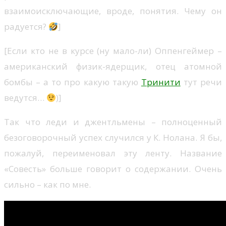
взаимоисключающие, вроде, понятия. Чему он
радуется?
]
[Если кто не в курсе (ну мало-ли) Оппенгеймер –
американский физик-ядерщик, отец атомной
бомбы – а то про какую такую
Тринити
тут речи
ведутся…
)]
Так что леди и джентльмены – полноценный
безоговорочный успех случился у К. Нолана. Я бы,
пожалуй, переименовал эту ленту. Название
«Совесть» больше говорит о содержании. Очень
сильно – как по мне.