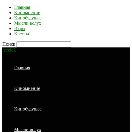
Главная
Киномнение
Кинобудущее
Мысли вслух
Игры
Квесты
Поиск
strelok
Главная
Киномнение
Кинобудущее
Мысли вслух