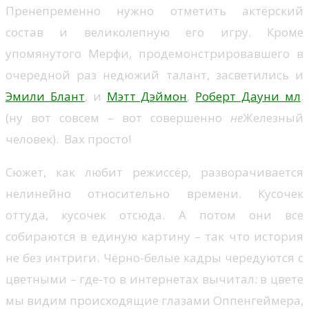
Пренепременно нужно отметить актёрский
состав и великолепную его игру. Кроме
упомянутого Мерфи, продемонстрировавшего в
очередной раз недюжий талант, засветились и
Эмили Блант
, и
Мэтт Дэймон
,
Роберт Дауни мл
.
(ну вот совсем – вот совершенно
не
Железный
человек). Вах просто!
Сюжет, как любит режиссёр, разворачивается
нелинейно относительно времени. Кусочек
оттуда, кусочек отсюда. А потом они все
собираются в единую картину – так что история
не без интриги. Чёрно-белые кадры чередуются с
цветными – где-то в интернетах вычитал: в цвете
мы видим происходящие глазами Оппенгеймера,