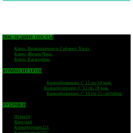
ПОСЛЕДНИЕ ПОСТЫ
Кино. Возвращение в Сайлент Хилл.
06.02.2026
Кино. Жизнь Чака.
05.12.2025
Кино. Каскадёры.
29.06.2025
КОММЕНТАРИИ
strelok
к записи
Кинообозрение. С 12 по 18 мая.
Лиза
к записи
Кинообозрение. С 12 по 18 мая.
strelok
к записи
Кинообозрение. С 16 по 22 сентября.
РУБРИКИ
Игры
10
Квесты
4
Кинобудущее
221
Киномнение
243