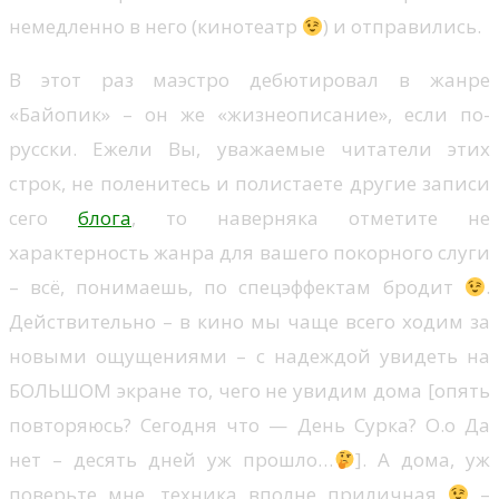
немедленно в него (кинотеатр
) и отправились.
В этот раз маэстро дебютировал в жанре
«Байопик» – он же «жизнеописание», если по-
русски. Ежели Вы, уважаемые читатели этих
строк, не поленитесь и полистаете другие записи
сего
блога
, то наверняка отметите не
характерность жанра для вашего покорного слуги
– всё, понимаешь, по спецэффектам бродит
.
Действительно – в кино мы чаще всего ходим за
новыми ощущениями – с надеждой увидеть на
БОЛЬШОМ экране то, чего не увидим дома [опять
повторяюсь? Сегодня что — День Сурка? О.о Да
нет – десять дней уж прошло…
]. А дома, уж
поверьте мне, техника вполне приличная
–