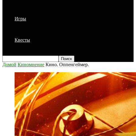
Игры
Квесты
Домой
Киномнение
Кино. Оппенгеймер.