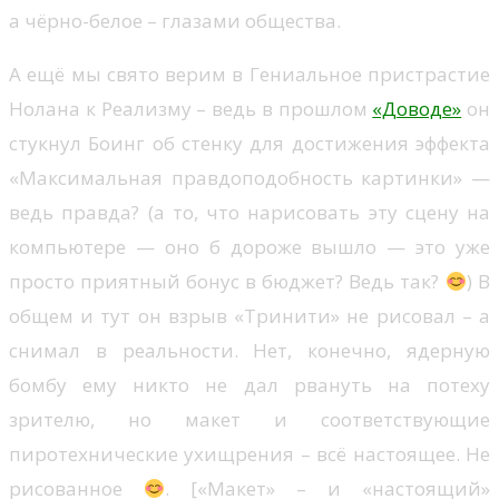
а чёрно-белое – глазами общества.
А ещё мы свято верим в Гениальное пристрастие
Нолана к Реализму – ведь в прошлом
«Доводе»
он
стукнул Боинг об стенку для достижения эффекта
«Максимальная правдоподобность картинки» —
ведь правда? (а то, что нарисовать эту сцену на
компьютере — оно б дороже вышло — это уже
просто приятный бонус в бюджет? Ведь так?
) В
общем и тут он взрыв «Тринити» не рисовал – а
снимал в реальности. Нет, конечно, ядерную
бомбу ему никто не дал рвануть на потеху
зрителю, но макет и соответствующие
пиротехнические ухищрения – всё настоящее. Не
рисованное
. [«Макет» – и «настоящий»