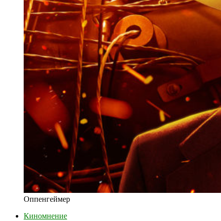
Оппенгеймер
Киномнение