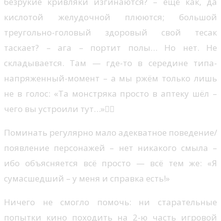
безрукие кривляки изгинаются? – ещё как, да
кислотой желудочной плюются; большой
треугольно-головый здоровый свой тесак
таскает? – ага – портит полы… Но нет. Не
складывается. Там — где-то в середине типа-
напряженный-момент – а мы ржём только лишь
не в голос: «Та монстряка просто в аптеку шёл –
чего вы устроили тут…»🤷‍♂️
Поминать регулярно мало адекватное поведение/
появление персонажей – нет никакого смыла –
ибо объясняется всё просто — всё тем же: «Я
сумасшедший – у меня и справка есть!»
Ничего не смогло помочь: ни старательные
попытки кино походить на 2-ю часть игровой