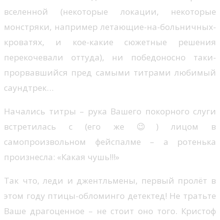
вселенной (некоторые локации, некоторые
монстряки, например летающие-на-больничных-
кроватях, и кое-какие сюжетные решения
перекочевали оттуда), ни победоносно таки-
прорвавшийся пред самыми титрами любимый
саундтрек…
Начались титры – рука Вашего покорного слуги
встретилась с (его же 😉) лицом в
самопроизвольном фейспалме – а ротенька
произнесла: «Какая чушь!!!»
Так что, леди и джентльмены, первый пролёт в
этом году птицы-обломинго детектед! Не тратьте
Ваше драгоценное – не стоит оно того. Кристоф