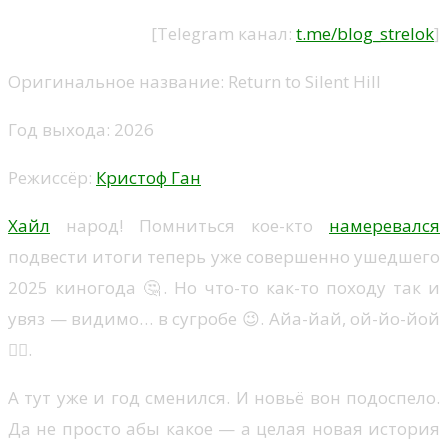
[Telegram канал:
t.me/blog_strelok
]
Оригинальное название: Return to Silent Hill
Год выхода: 2026
Режиссёр:
Кристоф Ган
Хайл
народ! Помниться кое-кто
намеревался
подвести итоги теперь уже совершенно ушедшего
2025 киногода 🤔. Но что-то как-то походу так и
увяз — видимо… в сугробе 😉. Айа-йай, ой-йо-йой
🤦‍♂️.
А тут уже и год сменился. И новьё вон подоспело.
Да не просто абы какое — а целая новая история