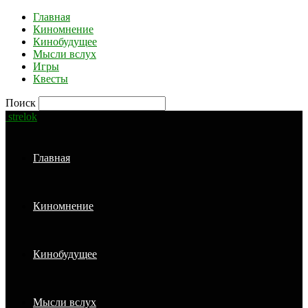
Главная
Киномнение
Кинобудущее
Мысли вслух
Игры
Квесты
Поиск
strelok
Главная
Киномнение
Кинобудущее
Мысли вслух