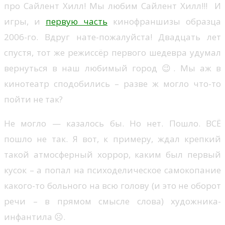
про Сайлент Хилл! Мы любим Сайлент Хилл!!! И
игры, и
первую часть
кинофраншизы образца
2006-го. Вдруг нате-пожалуйста! Двадцать лет
спустя, тот же режиссёр первого шедевра удумал
вернуться в наш любимый город 😉. Мы аж в
кинотеатр сподобились – разве ж могло что-то
пойти не так?
Не могло — казалось бы. Но нет. Пошло. ВСЁ
пошло не так. Я вот, к примеру, ждал крепкий
такой атмосферный хоррор, каким был первый
кусок – а попал на психоделическое самокопание
какого-то больного на всю голову (и это не оборот
речи – в прямом смысле слова) художника-
инфантила ☹️.