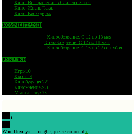
Кино. Возвращение в Сайлент Хилл.
06.02.2026
Кино. Жизнь Чака.
05.12.2025
Кино. Каскадёры.
29.06.2025
КОММЕНТАРИИ
strelok
к записи
Кинообозрение. С 12 по 18 мая.
Лиза
к записи
Кинообозрение. С 12 по 18 мая.
strelok
к записи
Кинообозрение. С 16 по 22 сентября.
РУБРИКИ
Игры
10
Квесты
4
Кинобудущее
221
Киномнение
243
Мысли вслух
53
0
Would love your thoughts, please comment.
x