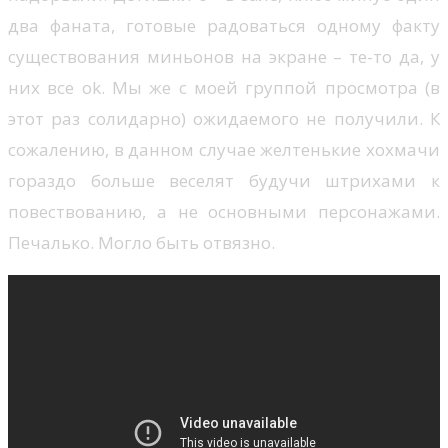
два фаната, готовые радоваться одному факту
существования миньонов на экране – те-то да, у
них все ok. Мы же с моей группой просмотра (в
этот раз солидарно) ожидаемого не получили. К
сожалению, в данном случае желтенькие хохмачи
гораздо больше веселят будучи штрихами к
повествованию, а не основными персонажами.
Печалько. Могло быть отвязно.