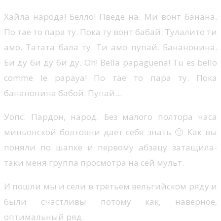
Хайла народа! Белло! Пведе на. Ми вонт банана.
По тае то пара ту. Пока ту вонт бабай. Тулалито ти
амо. Татата бала ту. Ти амо пупай. Бананонина.
Би ду би ду би ду. Oh! Bella papaguena! Tu es bello
comme le papaya! По тае то пара ту. Пока
бананонина бабой. Пупай…
Уопс. Пардон, народ. Без малого полтора часа
миньонской болтовни дает себя знать 🙂 Как вы
поняли по шапке и первому абзацу затащила-
таки меня группа просмотра на сей мульт.
И пошли мы и сели в третьем вельгийском ряду и
были счастливы потому как, наверное,
оптимальный ряд.