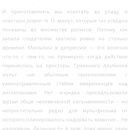
И приготовились мы хохотать до упаду и
хохотали ровно те 15 минут, которые так усердно
показаны во множестве роликов. Потому как
запала создателям хватило ровно на столько
времени. Миньоны в депрессии — это конечно
что-то с чем-то, но примерно, когда действие
перенеслось на просторы Туманного Альбиона
мульт сал обычным приключением с
узконаправленным стебом американцев над
англичанами. Нет изредка проскальзывали
шутки обще человеческой направленности – но
непростительно редко для мультфильма от
которого планировалось надорвать животик… Не
надорвали. Детишки 6+ в зале, плюс-минус один