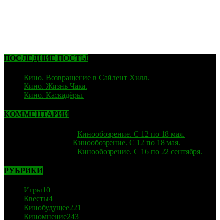
ПОСЛЕДНИЕ ПОСТЫ
Кино. Возвращение в Сайлент Хилл.
06.02.2026
Кино. Жизнь Чака.
05.12.2025
Кино. Каскадёры.
29.06.2025
КОММЕНТАРИИ
strelok
к записи
Кинообозрение. С 12 по 18 мая.
Лиза
к записи
Кинообозрение. С 12 по 18 мая.
strelok
к записи
Кинообозрение. С 16 по 22 сентября.
РУБРИКИ
Игры
10
Квесты
4
Кинобудущее
221
Киномнение
243