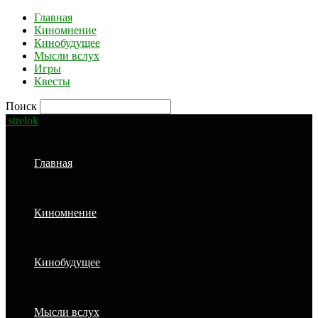
Главная
Киномнение
Кинобудущее
Мысли вслух
Игры
Квесты
Поиск
strelok
Главная
Киномнение
Кинобудущее
Мысли вслух