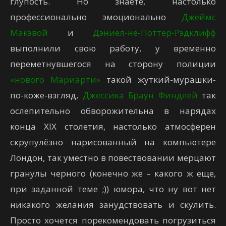
глупость. Но знаете, настолько
профессионально эмоционально
Джеймс
Макэвой
и
Дэниел-не-Поттер-Рэдклифф
выполнили свою работу, у временно
переметнувшегося на сторону полиции
«нового Мариарти»
такой жуткий-мурашки-
по-коже-взгляд,
Джессика Браун Финдлей
так
ослепительно обворожительна в нарядах
конца XIX столетия, настолько атмосферен
скрупулёзно нарисованный на компьютере
Лондон, так уместно в повествовании мерцают
гранулы черного (конечно же – какого ж еще,
при заданной теме ;)) юмора, что ну вот нет
никакого желания занудствовать и скулить.
Просто хочется порекомендовать погрузиться