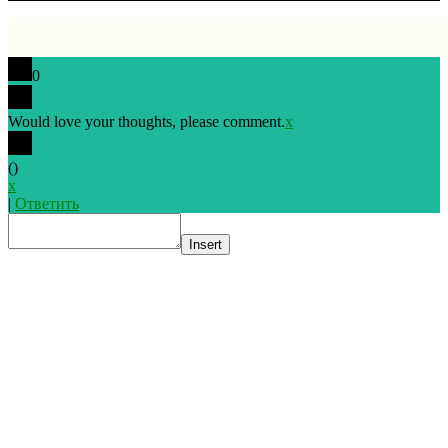
0
Would love your thoughts, please comment.
x
(
)
x
|
Ответить
Insert