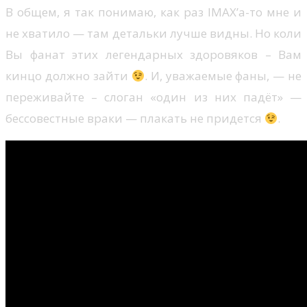
В общем, я так понимаю, как раз IMAX’а-то мне и
не хватило — там детальки лучше видны. Но коли
Вы фанат этих легендарных здоровяков – Вам
кинцо должно зайти
. И, уважаемые фаны, — не
переживайте – слоган «один из них падёт» —
бессовестные враки — плакать не придется
.