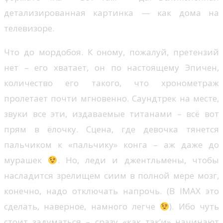
детализированная картинка — как дома на
телевизоре.
Что до мордобоя. К оному, пожалуй, претензий
нет – его хватает, он по настоящему Эпичен,
количество его такого, что хронометраж
пролетает почти мгновенно. Саундтрек на месте,
звуки все эти, издаваемые титанами – всё вот
прям в ёлочку. Сцена, где девочка тянется
пальчиком к «пальчику» конга – аж даже до
мурашек
. Но, леди и джентльмены, чтобы
насладится зрелищем сиим в полной мере мозг,
конечно, надо отключать напрочь. (В IMAX это
сделать, наверное, намного легче
). Ибо чуть
стоит задуматься – сразу «как так’и» начинают