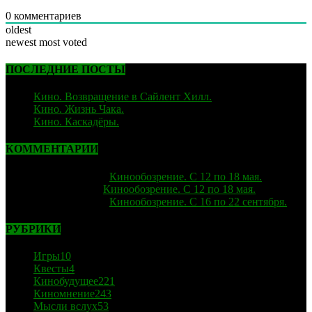
0
комментариев
oldest
newest
most voted
ПОСЛЕДНИЕ ПОСТЫ
Кино. Возвращение в Сайлент Хилл.
06.02.2026
Кино. Жизнь Чака.
05.12.2025
Кино. Каскадёры.
29.06.2025
КОММЕНТАРИИ
strelok
к записи
Кинообозрение. С 12 по 18 мая.
Лиза
к записи
Кинообозрение. С 12 по 18 мая.
strelok
к записи
Кинообозрение. С 16 по 22 сентября.
РУБРИКИ
Игры
10
Квесты
4
Кинобудущее
221
Киномнение
243
Мысли вслух
53