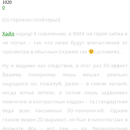
1020
0
[Осторожно спойлеры!]
Хайл
народ! К сожалению, в IMAX на героя сабжа я
не попал – так что ниже будут впечатления от
просмотра в обычных (скажем так
) условиях…
Ну и видимо как следствие, в этот раз 3D-эффект
Вашему покорному лишь мешал: реально
ощущался он, пожалуй, разок – в самом начале,
когда копье летело, а потом лишь задваивал
лампочки в контрастных кадрах – та стандартная
беда всех пассивных 3D-технологий. Одним
глазом видел 2D-вариант, он был в кинотеатрах в
формате 4Ка – вот там — да. Великолепная