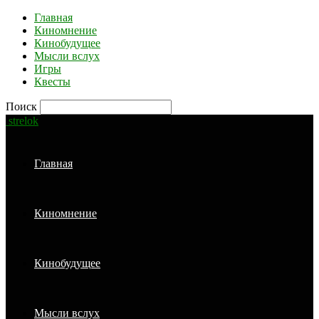
Главная
Киномнение
Кинобудущее
Мысли вслух
Игры
Квесты
Поиск
strelok
Главная
Киномнение
Кинобудущее
Мысли вслух