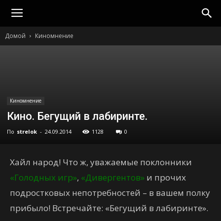
strelok
Домой
Киномнение
Киномнение
Кино. Бегущий в лабиринте.
По
strelok
-
24.09.2014
1128
0
Хайл народ! Что ж, уважаемые поклонники
«Голодных игр»
,
«Дивергентов»
и прочих
подростковых непотребностей – в вашем полку
прибыло! Встречайте: «Бегущий в лабиринте».