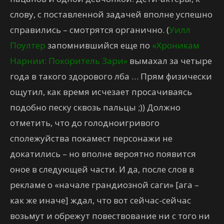
слову, с поставленной задачей вполне успешно
справились – смотрятся органично. (
Уилл
Поултер
запомнившийся еще по
«Хроникам
Нарнии: Покоритель Зари»
вымахал за четыре
года в такого здорового лба … Прям физически
ощутил, как время исчезает просачиваясь
подобно песку сквозь пальцы ;)) Должно
отметить, что до голодноигривого
сполежуйства покамест персонажи не
докатились – но вполне вероятно появится
оное в следующей части. И да, после слов в
рекламе о «начале грандиозной саги» [ага –
как же иначе] ждал, что вот сейчас-сейчас
возьмут и обрежут повествование ни с того ни