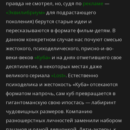
правда не смотрел, но, судя по
рекламе
—
«Эквилибриум»
для подрастающего
поколения) берутся старые идеи и
пересказываются в формате фильм-детям. В
данном конкретном случае нас почуют смесью
жестокого, психоделического, присно-и-во-
веки-веков
«Куба»
и на днях отметившего свое
десятилетие, в некоторых местах даже
великого сериала
«Lost»
. Естественно
психоделика и жестокость «Куба» отсекаются
форматом напрочь, сам куб превращается в
гигантоманскую свою ипостась — лабиринт
чудовищных размеров. Компанию
разношерстных личностей заменили набором
пацанов и одной девчонкой. Дети-актеры, к