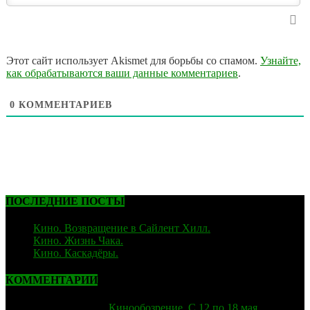
Этот сайт использует Akismet для борьбы со спамом.
Узнайте,
как обрабатываются ваши данные комментариев
.
0
КОММЕНТАРИЕВ
ПОСЛЕДНИЕ ПОСТЫ
Кино. Возвращение в Сайлент Хилл.
06.02.2026
Кино. Жизнь Чака.
05.12.2025
Кино. Каскадёры.
29.06.2025
КОММЕНТАРИИ
strelok
к записи
Кинообозрение. С 12 по 18 мая.