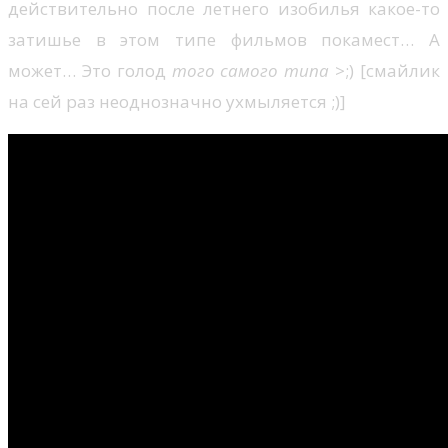
действительно после летнего изобилья какое-то
затишье в этом типе фильмов покамест… А
может… Это голод
того самого типа
>;) [смайлик
на сей раз неоднозначно ухмыляется ;)]