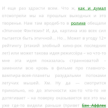
И еще раз здрасти всем. Что ж,
как и думал
отсмотрели мы на прошлых выходных и это
творенье. Нам там вродеб-то в
ролике
обещали
«Эпичное Фэнтези»? И, да, картина изо всех сил
пытается быть эпичной… Но… Может в угоду 12+
рейтингу (этакий злобный кино-рок последних
лет) или может такова идея режиссёра – но что-то
мне эта идея показалась странноватой –
заменили всю кровь в фильме про главного-
вампира-всея-планеты разудалыми потоками
летучих мышей. Хм. Ну да — смотрится
прикольно, но до эпичности как-то что-то не
дотягивает – на поверку оказывается все это мы
уже где-то видели раньше (привет
Бэн Аффлек