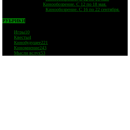
Лиза
к записи
Кинообозрение. С 12 по 18 мая.
strelok
к записи
Кинообозрение. С 16 по 22 сентября.
РУБРИКИ
Игры
10
Квесты
4
Кинобудущее
221
Киномнение
243
Мысли вслух
53