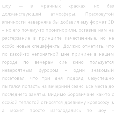
шоу — в мрачных красках, но без
долженствующей атмосферы. Пресловутой
эпичности наверняка бы добавил ему формат 3D
– но его почему-то проигнорили, оставив нам на
растерзание в принципе качественные, но не
особо новые спецэффекты. Дóлжно отметить, что
по какой-то непонятной мне причине в нашем
городе по вечерам сие кино пользуется
невероятным фурором – один знакомый
посетовал, что три дня подряд безуспешно
пытался попасть на вечерний сеанс. Все места до
последнего заняты. Видимо боровичане как-то с
особой теплотой относятся древнему кровососу ;),
а может просто изголодались по шоу –