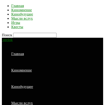
Главная
Киномнение
Кинобудущее
Мысли вслух
Игры
Квесты
Поиск
strelok
Главная
Киномнение
Кинобудущее
Мысли вслух