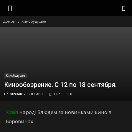
strelok
Домой
Кинобудущее
Кинобудущее
Кинообозрение. С 12 по 18 сентября.
По
strelok
-
12.09.2019
3902
0
Хайл
народ! Блюдем за новинками кино в
Боровичах.