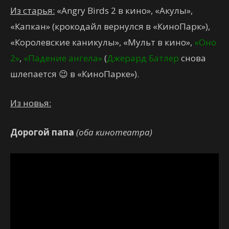
Из старья:
«Angry Birds 2 в кино», «Акулы»,
«Капкан» (крокодайл вернулся в «КиноПарк»),
«Королевские каникулы», «Мульт в кино»,
«Оно
2»
,
«Падение ангела»
(
Джерард Батлер
снова
шлепается 😉 в «КиноПарке»).
Из новья:
Дорогой папа
(оба кинотеатра)