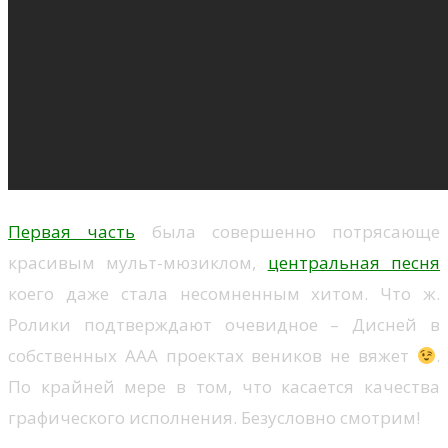
Первая часть
была совершенно потрясающе
красивым мульт-мюзиклом,
центральная песня
коего даже стала несомненным хитом. Что ж.
Ролики подтверждают очевидное – Дисней в
собственных ААА проектах веников не вяжет
.
По крайней мере в том, что касается качества
графического исполнения. Безусловно смотрим!