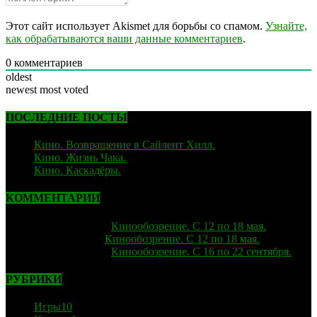
Этот сайт использует Akismet для борьбы со спамом.
Узнайте,
как обрабатываются ваши данные комментариев
.
0
комментариев
oldest
newest
most voted
ПОСЛЕДНИЕ ПОСТЫ
Кино. Возвращение в Сайлент Хилл.
06.02.2026
Кино. Жизнь Чака.
05.12.2025
Кино. Каскадёры.
29.06.2025
КОММЕНТАРИИ
strelok
к записи
Кинообозрение. С 12 по 18 мая.
Лиза
к записи
Кинообозрение. С 12 по 18 мая.
strelok
к записи
Кинообозрение. С 16 по 22 сентября.
РУБРИКИ
Игры
10