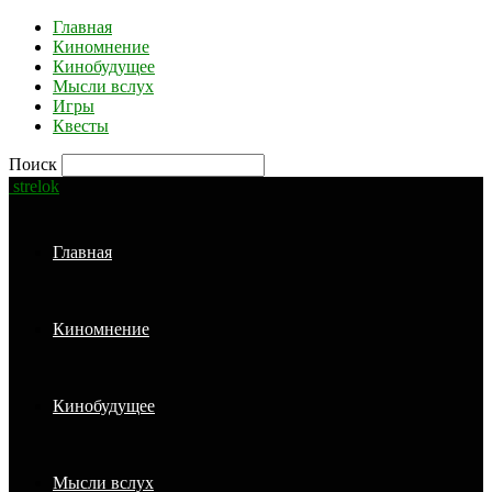
Главная
Киномнение
Кинобудущее
Мысли вслух
Игры
Квесты
Поиск
strelok
Главная
Киномнение
Кинобудущее
Мысли вслух