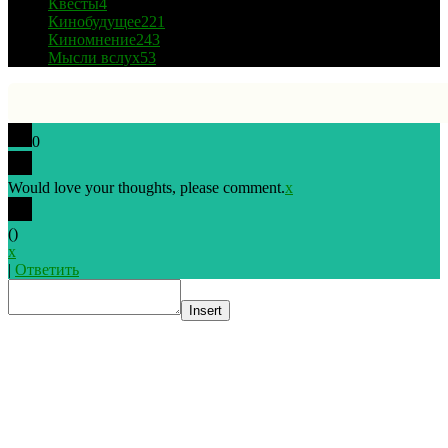
Квесты
4
Кинобудущее
221
Киномнение
243
Мысли вслух
53
0
Would love your thoughts, please comment.
x
(
)
x
|
Ответить
Insert