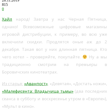
28.11.2019
815
0
Хайл
народ! Завтра у нас Черная Пятница,
однако! Всевозможные цифровые магазины
игровой дистрибуции, к примеру, во всю уже
включили скидки. Продлятся оные аж до 2
декабря. Такая вот у них длинная пятница. Кто
чего хотел – проверяйте, покупайте.
Ну а мы
традиционно смотрим на премьеры в
Боровичских кинотеатрах.
Из старья:
«Аванпост»
, «Девятая», «Достать ножи»,
«Малефисента: Владычица тьмы»
(два последних
сеанса в субботу и воскресенье утром в «Европе»),
«Мульт в кино».