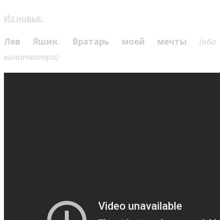
Из новья:
Лев Яшин. Вратарь моей мечты
(оба
кинотеатра)