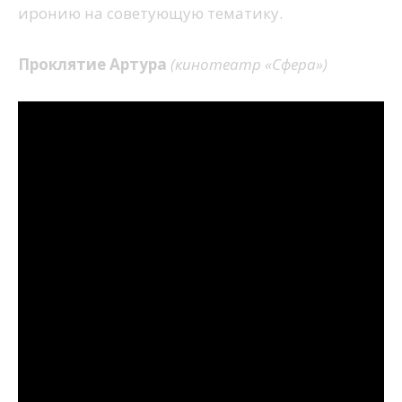
иронию на советующую тематику.
Проклятие Артура
(кинотеатр «Сфера»)