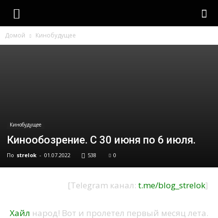
strelok
Домой
Кинобудущее
Кинобудущее
Кинообозрение. С 30 июня по 6 июля.
По
strelok
-
01.07.2022
538
0
[Telegram канал:
t.me/blog_strelok
]
Хайл
народ! Вот и пролетел первый месяц лета.