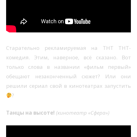
Старательно рекламируемая на ТНТ ТНТ-
комедия. Этим, наверное, всё сказано. Вот
только слова в названии «фильм первый»
обещают незаконченный сюжет? Или они
решили сериал свой в кинотеатрах запустить
?
Танцы на высоте!
(кинотеатр «Сфера»)