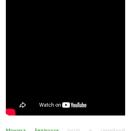
Моника Беллуччи
(ого!) в семейной