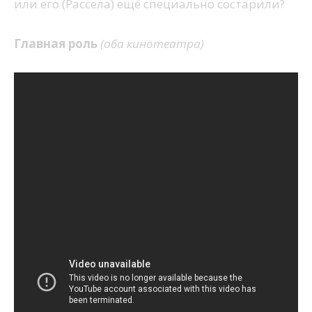
или его (Рассела) ещё специально состарили?
Главная роль
(оба кинотеатра)