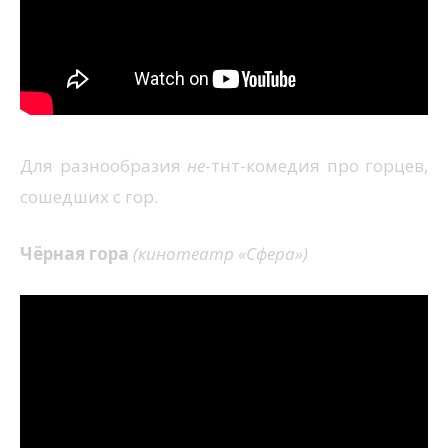
Для разнообразия
не
-тнт-комедия про горцев,
сошедших с гор.
Чёрная гора
(кинотеатр «Сфера»)