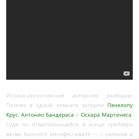
Испано-аргентинские актёрские разборки.
Похоже в одной комнате заперли
Пенелопу
Крус
,
Антонио Бандераса
и
Оскара Мартинеса
.
Судя по отваливающейся в конце трейлера
ветви Канского кинофестиваля — с уклоном в