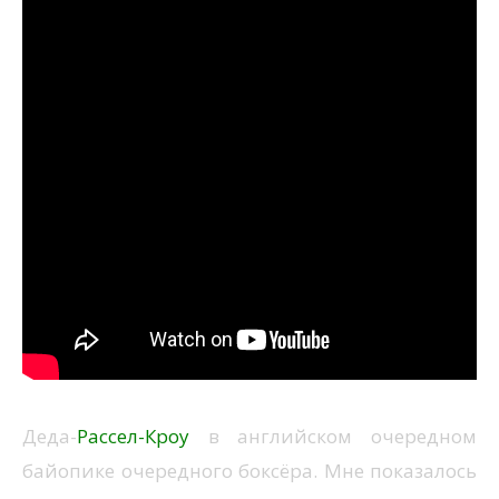
Деда-
Рассел-Кроу
в английском очередном
байопике очередного боксёра. Мне показалось