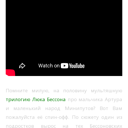
Помните милую, на половину мультяшную
трилогию
Люка Бессона
про мальчика Артура
и маленький народ Минипутов? Вот Вам
пожалуйста её спин-офф. По сюжету один из
подростков вырос на тех Бессоновских