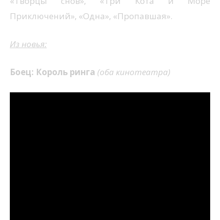
«Творцы снов», «Три Кота и Море
Приключений», «Одна», «Пропавшая».
Из новья:
Боец: Король ринга
(оба кинотеатра)