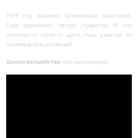
1979 год. Карелия. Затерянный санаторий.
Туда приезжают пятеро студентов. И там
начинается какая-то дичь. Наш ужастик по
голливудским штампам?
Школа волшебства
(оба кинотеатра)