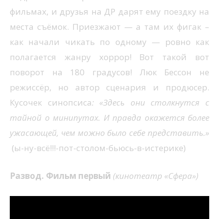
фильмах, и друзья на ДР дарят ему поездку на
места съёмок. Приезжают — а там их фигак –
как начали чикать по одному — ровно как
полагается жанру хоррор! Вот такой вот
поворот на 180 градусов! Люк Бессон не
режиссёр, но автор сценария и продюсер.
Кусочек синопсиса
: «Здесь они столкнутся с
тайной о минипутах. И правда окажется более
ужасающей, чем можно было себе представить.»
(ы-ну-всё!!!-пот-столом-бьюсь-в-истерике)
Развод. Фильм первый
(кинотеатр «Сфера»)