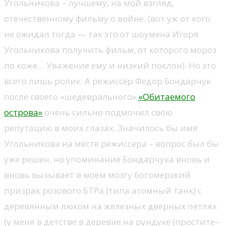
Угольникова – лучшему, на мой взгляд,
отечественному фильму о войне. (вот уж от кого
не ожидал тогда — так это от шоумена Игоря
Угольникова получить фильм, от которого мороз
по коже… Уважение ему и низкий поклон). Но это
всего лишь ролик. А режиссёр Федор Бондарчук
после своего «шедеврального»
«Обитаемого
острова»
очень сильно подмочил свою
репутацию в моих глазах. Значилось бы имя
Угольникова на месте режиссера – вопрос был бы
уже решен, но упоминание Бондарчука вновь и
вновь вызывает в моем мозгу богомерзкий
призрак розового БТРа (типа атомный танк) с
деревянным люком на железных дверных петлях
(у меня в детстве в деревне на рундуке (простите–