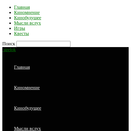
Главная
Киномнение
Кинобудущее
Мысли вслух
Игры
Квесты
Поиск
strelok
Главная
Киномнение
Кинобудущее
Мысли вслух