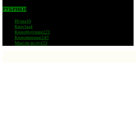
РУБРИКИ
Игры
10
Квесты
4
Кинобудущее
221
Киномнение
243
Мысли вслух
53