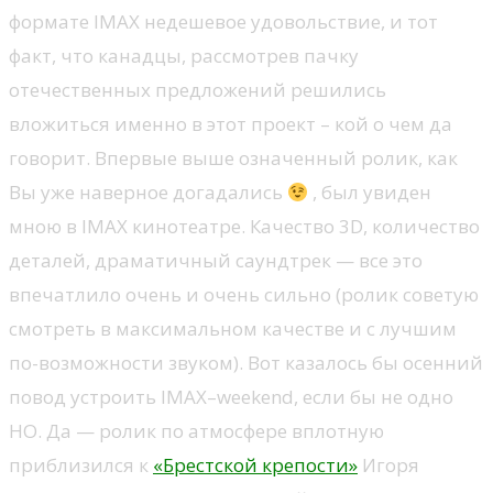
формате IMAX недешевое удовольствие, и тот
факт, что канадцы, рассмотрев пачку
отечественных предложений решились
вложиться именно в этот проект – кой о чем да
говорит. Впервые выше означенный ролик, как
Вы уже наверное догадались
, был увиден
мною в IMAX кинотеатре. Качество 3D, количество
деталей, драматичный саундтрек — все это
впечатлило очень и очень сильно (ролик советую
смотреть в максимальном качестве и с лучшим
по-возможности звуком). Вот казалось бы осенний
повод устроить IMAX–weekend, если бы не одно
НО. Да — ролик по атмосфере вплотную
приблизился к
«Брестской крепости»
Игоря