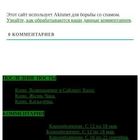
Этот сайт использует Akismet для борьбы со спамом.
Узнайте, как обрабатываются ваши данные комментариев
.
0
КОММЕНТАРИЕВ
ПОСЛЕДНИЕ ПОСТЫ
Кино. Возвращение в Сайлент Хилл.
06.02.2026
Кино. Жизнь Чака.
05.12.2025
Кино. Каскадёры.
29.06.2025
КОММЕНТАРИИ
strelok
к записи
Кинообозрение. С 12 по 18 мая.
Лиза
к записи
Кинообозрение. С 12 по 18 мая.
strelok
к записи
Кинообозрение. С 16 по 22 сентября.