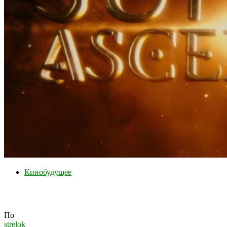
Кинобудущее
Кино-Будущее. Восхождение Юпитер.
По
strelok