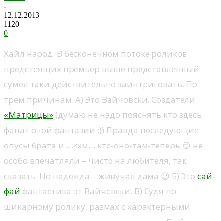
-
12.12.2013
1120
0
Хайл народ. В бесконечном потоке роликов
предстоящих премьер выше представленный
сумел таки действительно заинтриговать. По
трем причинам. А) Это Вайчовски. Создатели
«Матрицы»
(думаю не надо пояснять кто здесь
фанат оной фантазии ;)) Правда последующие
опусы брата и …кхм… кто-оно-там-теперь 😉 не
особо впечатляли – чисто на любителя, так
сказать. Но надежда – живучая дама 😉 Б) Это
сай-
фай
фантастика от Вайчовски. В) Судя по
шикарному ролику, размах с характерными