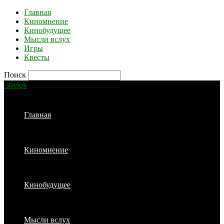
Главная
Киномнение
Кинобудущее
Мысли вслух
Игры
Квесты
Поиск
strelok
Главная
Киномнение
Кинобудущее
Мысли вслух