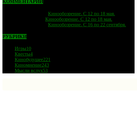
КОММЕНТАРИИ
strelok
к записи
Кинообозрение. С 12 по 18 мая.
Лиза
к записи
Кинообозрение. С 12 по 18 мая.
strelok
к записи
Кинообозрение. С 16 по 22 сентября.
РУБРИКИ
Игры
10
Квесты
4
Кинобудущее
221
Киномнение
243
Мысли вслух
53