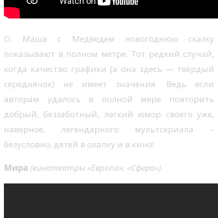
О. Маша с Медведем новогоднюю сказку
показывают в полном метре. Тот редкий случай,
когда качество графики (а она здесь — твёрдый
середнячок) не имеет значения. Ведь если
авторам удалось в полной мере повторить
добрый, беззаботный, легкий юмор своего уже,
наверное, легендарного мультсериала –
безусловно, детей в охапку и в кино!
Мира
(кинотеатры «Европа», «Сфера»)