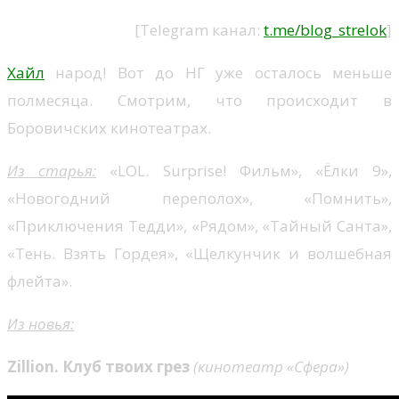
[Telegram канал:
t.me/blog_strelok
]
Хайл
народ! Вот до НГ уже осталось меньше
полмесяца. Смотрим, что происходит в
Боровичских кинотеатрах.
Из старья:
«LOL. Surprise! Фильм», «Ёлки 9»,
«Новогодний переполох», «Помнить»,
«Приключения Тедди», «Рядом», «Тайный Санта»,
«Тень. Взять Гордея», «Щелкунчик и волшебная
флейта».
Из новья:
Zillion. Клуб твоих грез
(кинотеатр «Сфера»)