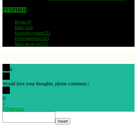
РУБРИКИ
Игры
10
Квесты
4
Кинобудущее
221
Киномнение
243
Мысли вслух
53
0
Would love your thoughts, please comment.
x
(
)
x
|
Ответить
Insert