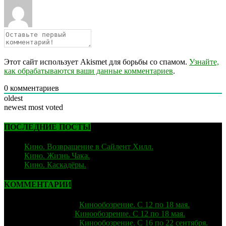
Этот сайт использует Akismet для борьбы со спамом.
Узнайте,
как обрабатываются ваши данные комментариев
.
0
комментариев
oldest
newest
most voted
ПОСЛЕДНИЕ ПОСТЫ
Кино. Возвращение в Сайлент Хилл.
06.02.2026
Кино. Жизнь Чака.
05.12.2025
Кино. Каскадёры.
29.06.2025
КОММЕНТАРИИ
strelok
к записи
Кинообозрение. С 12 по 18 мая.
Лиза
к записи
Кинообозрение. С 12 по 18 мая.
strelok
к записи
Кинообозрение. С 16 по 22 сентября.