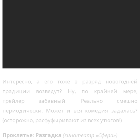
Интересно, а его тоже в разряд новогодней
традиции возведут? Ну, по крайней мере,
трейлер забавный. Реально смешно
периодически. Может и вся комедия задалась?
(осторожно, расфуфыривают из всех утюгов!)
Проклятье: Разгадка
(кинотеатр «Сфера»)