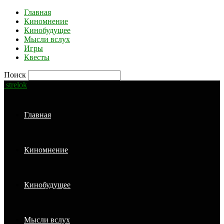
Главная
Киномнение
Кинобудущее
Мысли вслух
Игры
Квесты
Поиск
strelok
Главная
Киномнение
Кинобудущее
Мысли вслух