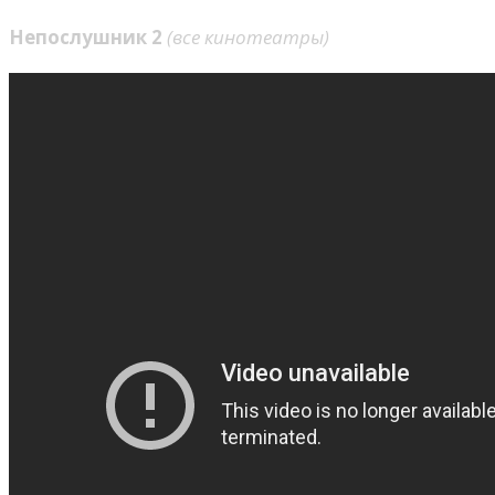
Непослушник 2
(все кинотеатры)