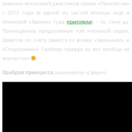
(именно японских!) ужастиков серии «Проклятие»
с 2012 года (в одной из частей японцы ещё и
японский «Звонок» туда
приплели
) – то, таки да.
Полноценное продолжение той японской серии.
Девятое по счёту (вместе со всеми «Звонками» и
«Спиралями»). Трейлер правда ну вот вообще не
впечатлил
.
Храбрая принцесса
(кинотеатр «Сфера»)