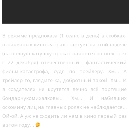
В режиме предпоказа (1 сеанс в день) в скобках-
означенных кинотеатрах стартует на этой неделе
(на полную катушку прокат начнётся во всех трёх
с 22 декабря) отечественный… фантастический
фильм-катастрофа, судя по трейлеру. Хм… А
трейлер-то, глядите-ка, добротный такой. Хм… И
в создателях не крутятся вечно всё портящие
бондарчукомихалковы… Хм… И набивших
оскомину лиц на главных ролях не наблюдается…
Ой-ой. А уж не сходить ли нам в кино первый раз
в этом году…