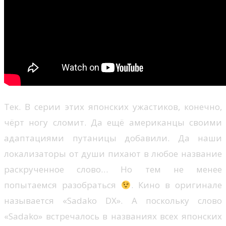
Тек. В серии этих японских ужастиков, конечно,
чёрт ногу сломит. Да ещё американцы своими
адаптациями путаницы добавили. Да наши
локализаторы от души пихают в любое название
раскрученное слово… Но тем не менее
попытаемся разобраться
. Кино в оригинале
называется «Sadako DX». А поскольку слово
«Sadako» встречалось в названиях всех японских